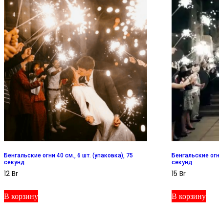
Бенгальские огни 40 см., 6 шт. (упаковка), 75
Бенгальские огни
секунд
секунд
12
Br
15
Br
В корзину
В корзину