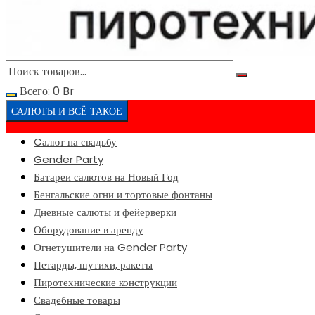
Всего:
0
Br
САЛЮТЫ И ВСЁ ТАКОЕ
Cалют на свадьбу
Gender Party
Батареи салютов на Новый Год
Бенгальские огни и тортовые фонтаны
Дневные салюты и фейерверки
Оборудование в аренду
Огнетушители на Gender Party
Петарды, шутихи, ракеты
Пиротехнические конструкции
Свадебные товары