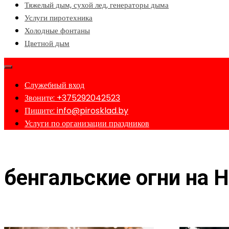
Тяжелый дым, сухой лед, генераторы дыма
Услуги пиротехника
Холодные фонтаны
Цветной дым
Служебный вход
Звоните: +375292042523
Пишите: info@pirosklad.by
Услуги по организации праздников
Главная
/
Интернет-магазин пиротехники в Минске №1
/ Това
бенгальские огни на 