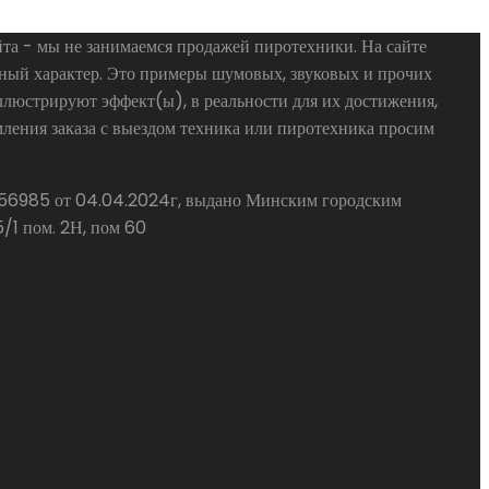
та - мы не занимаемся продажей пиротехники. На сайте
ьный характер. Это примеры шумовых, звуковых и прочих
люстрируют эффект(ы), в реальности для их достижения,
ления заказа с выездом техника или пиротехника просим
3756985 от 04.04.2024г, выдано Минским городским
/1 пом. 2Н, пом 60