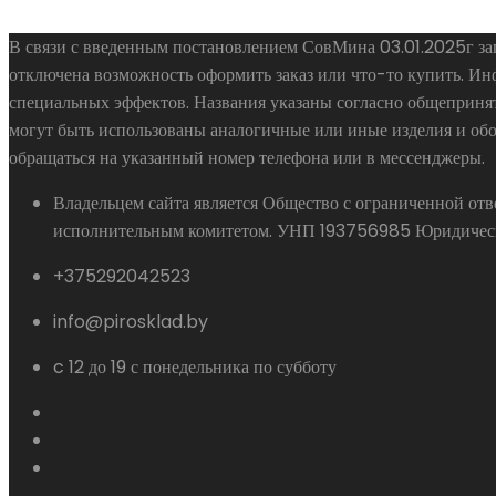
В связи с введенным постановлением СовМина 03.01.2025г зап
отключена возможность оформить заказ или что-то купить. И
специальных эффектов. Названия указаны согласно общепринят
могут быть использованы аналогичные или иные изделия и обо
обращаться на указанный номер телефона или в мессенджеры.
Владельцем сайта является Общество с ограниченной о
исполнительным комитетом. УНП 193756985 Юридический 
+375292042523
info@pirosklad.by
c 12 до 19 с понедельника по субботу