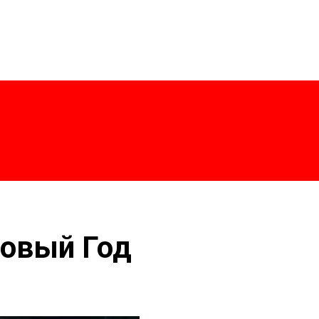
ры с меткой «бенгальские огни на Новый Год»
Новый Год