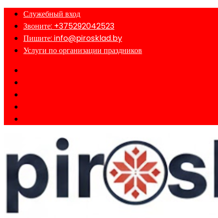
Перейти
Служебный вход
к
Звоните: +375292042523
содержимому
Пишите: info@pirosklad.by
Услуги по организации праздников