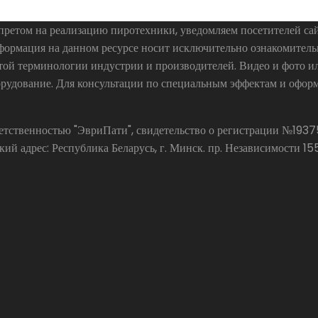
ретом на реализацию пиротехники, уведомляем посетителей сай
нформация на данном ресурсе носит исключительно ознакомител
ой терминологии индустрии и производителей. Видео и фото ил
рудование. Для консультации по специальным эффектам и оформ
тветственностью "ЭвриПати", свидетельство о регистрации №19
адрес: Республика Беларусь, г. Минск. пр. Независимости 155