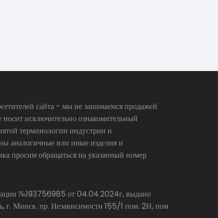
сетителей сайта - мы не занимаемся продажей
се носит исключительно ознакомительный
инятой терминологии индустрии и
аны аналогичные или иные изделия и
ика просим обращаться на указанный номер
страции №193756985 от 04.04.2024г, выдано
г. Минск. пр. Независимости 155/1 пом. 2Н, пом