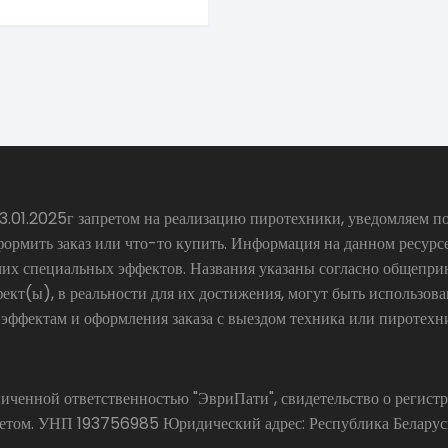
.01.2025г запретом на реализацию пиротехники, уведомляем по
формить заказ или что-то купить. Информация на данном ресур
чих специальных эффектов. Названия указаны согласно общепр
ект(ы), в реальности для их достижения, могут быть использов
 эффектам и оформления заказа с выездом техника или пиротехн
аниченной ответственностью "ЭвриПати", свидетельство о реги
ом. УНП 193756985 Юридический адрес: Республика Беларусь, 