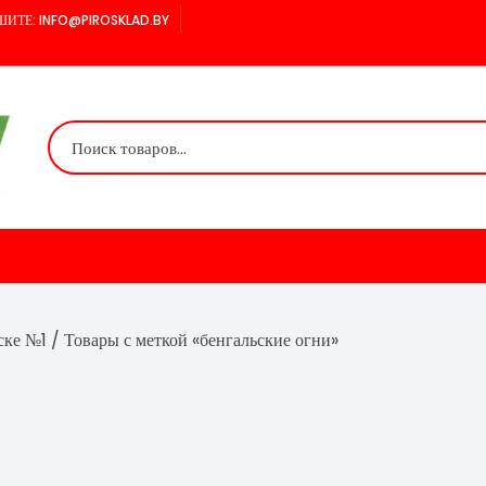
ИТЕ: INFO@PIROSKLAD.BY
ске №1
/ Товары с меткой «бенгальские огни»