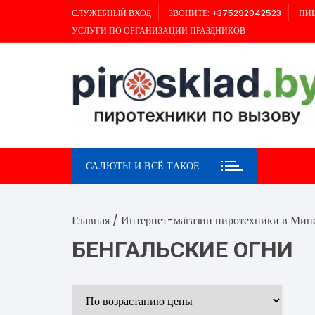
Перейти
СЛУЖЕБНЫЙ ВХОД
ЗВОНИТЕ: +375292042523
ПИШ
к
УСЛУГИ ПО ОРГАНИЗАЦИИ ПРАЗДНИКОВ
содержимому
САЛЮТЫ И ВСЁ ТАКОЕ
Главная
/
Интернет-магазин пиротехники в Мин
БЕНГАЛЬСКИЕ ОГНИ