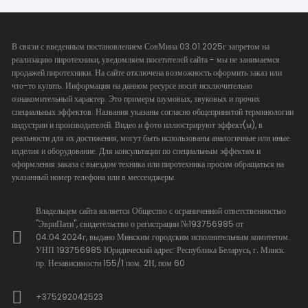
В связи с введенным постановлением СовМина 03.01.2025г запретом на
реализацию пиротехники, уведомляем посетителей сайта - мы не занимаемся
продажей пиротехники. На сайте отключена возможность оформить заказ или
что-то купить. Информация на данном ресурсе носит исключительно
ознакомительный характер. Это примеры шумовых, звуковых и прочих
специальных эффектов. Названия указаны согласно общепринятой терминологии
индустрии и производителей. Видео и фото иллюстрируют эффект(ы), в
реальности для их достижения, могут быть использованы аналогичные или иные
изделия и оборудование. Для консультации по специальным эффектам и
оформления заказа с выездом техника или пиротехника просим обращаться на
указанный номер телефона или в мессенджеры.
Владельцем сайта является Общество с ограниченной ответственностью
"ЭвриПати", свидетельство о регистрации №193756985 от
04.04.2024г, выдано Минским городским исполнительным комитетом.
УНП 193756985 Юридический адрес: Республика Беларусь, г. Минск.
пр. Независимости 155/1 пом. 2Н, пом 60
+375292042523