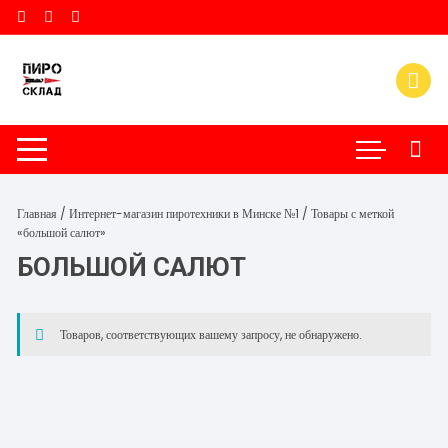
Перейти
к
содержимому
Главная
/
Интернет-магазин пиротехники в Минске №1
/ Товары с меткой
«большой салют»
БОЛЬШОЙ САЛЮТ
Товаров, соответствующих вашему запросу, не обнаружено.