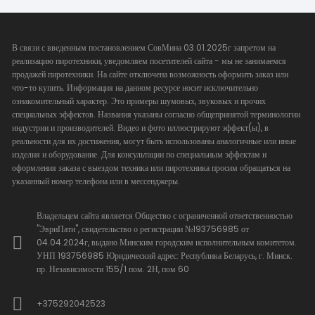
В связи с введенным постановлением СовМина 03.01.2025г запретом на
реализацию пиротехники, уведомляем посетителей сайта - мы не занимаемся
продажей пиротехники. На сайте отключена возможность оформить заказ или
что-то купить. Информация на данном ресурсе носит исключительно
ознакомительный характер. Это примеры шумовых, звуковых и прочих
специальных эффектов. Названия указаны согласно общепринятой терминологии
индустрии и производителей. Видео и фото иллюстрируют эффект(ы), в
реальности для их достижения, могут быть использованы аналогичные или иные
изделия и оборудование. Для консультации по специальным эффектам и
оформления заказа с выездом техника или пиротехника просим обращаться на
указанный номер телефона или в мессенджеры.
Владельцем сайта является Общество с ограниченной ответственностью
"ЭвриПати", свидетельство о регистрации №193756985 от
04.04.2024г, выдано Минским городским исполнительным комитетом.
УНП 193756985 Юридический адрес: Республика Беларусь, г. Минск.
пр. Независимости 155/1 пом. 2Н, пом 60
+375292042523