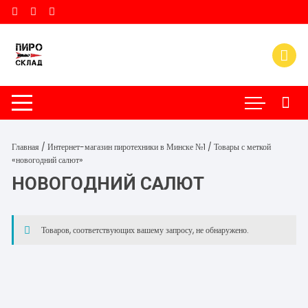
Перейти
к
содержимому
Главная
/
Интернет-магазин пиротехники в Минске №1
/ Товары с меткой
«новогодний салют»
НОВОГОДНИЙ САЛЮТ
Товаров, соответствующих вашему запросу, не обнаружено.