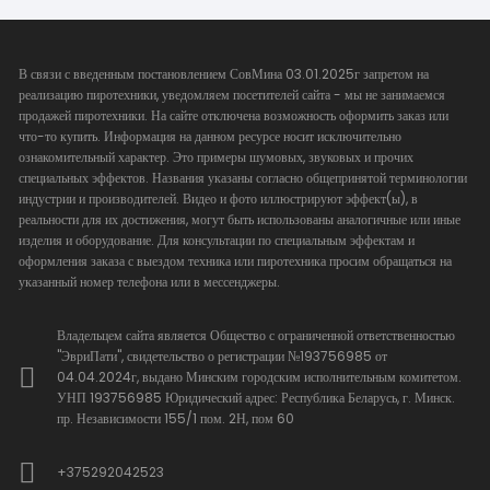
В связи с введенным постановлением СовМина 03.01.2025г запретом на
реализацию пиротехники, уведомляем посетителей сайта - мы не занимаемся
продажей пиротехники. На сайте отключена возможность оформить заказ или
что-то купить. Информация на данном ресурсе носит исключительно
ознакомительный характер. Это примеры шумовых, звуковых и прочих
специальных эффектов. Названия указаны согласно общепринятой терминологии
индустрии и производителей. Видео и фото иллюстрируют эффект(ы), в
реальности для их достижения, могут быть использованы аналогичные или иные
изделия и оборудование. Для консультации по специальным эффектам и
оформления заказа с выездом техника или пиротехника просим обращаться на
указанный номер телефона или в мессенджеры.
Владельцем сайта является Общество с ограниченной ответственностью
"ЭвриПати", свидетельство о регистрации №193756985 от
04.04.2024г, выдано Минским городским исполнительным комитетом.
УНП 193756985 Юридический адрес: Республика Беларусь, г. Минск.
пр. Независимости 155/1 пом. 2Н, пом 60
+375292042523