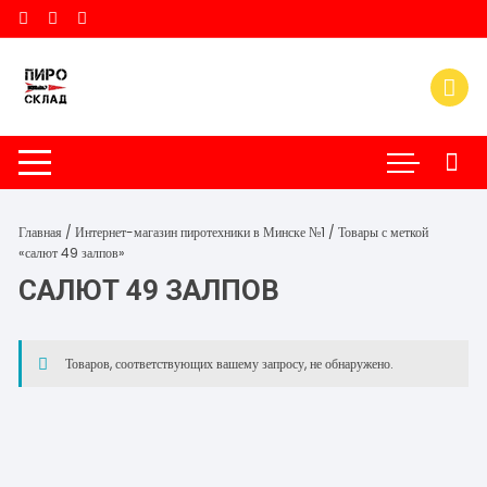
Перейти
к
содержимому
Главная
/
Интернет-магазин пиротехники в Минске №1
/ Товары с меткой
«салют 49 залпов»
САЛЮТ 49 ЗАЛПОВ
Товаров, соответствующих вашему запросу, не обнаружено.