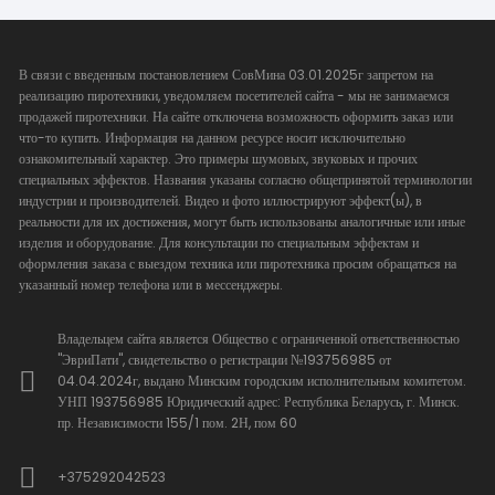
В связи с введенным постановлением СовМина 03.01.2025г запретом на
реализацию пиротехники, уведомляем посетителей сайта - мы не занимаемся
продажей пиротехники. На сайте отключена возможность оформить заказ или
что-то купить. Информация на данном ресурсе носит исключительно
ознакомительный характер. Это примеры шумовых, звуковых и прочих
специальных эффектов. Названия указаны согласно общепринятой терминологии
индустрии и производителей. Видео и фото иллюстрируют эффект(ы), в
реальности для их достижения, могут быть использованы аналогичные или иные
изделия и оборудование. Для консультации по специальным эффектам и
оформления заказа с выездом техника или пиротехника просим обращаться на
указанный номер телефона или в мессенджеры.
Владельцем сайта является Общество с ограниченной ответственностью
"ЭвриПати", свидетельство о регистрации №193756985 от
04.04.2024г, выдано Минским городским исполнительным комитетом.
УНП 193756985 Юридический адрес: Республика Беларусь, г. Минск.
пр. Независимости 155/1 пом. 2Н, пом 60
+375292042523