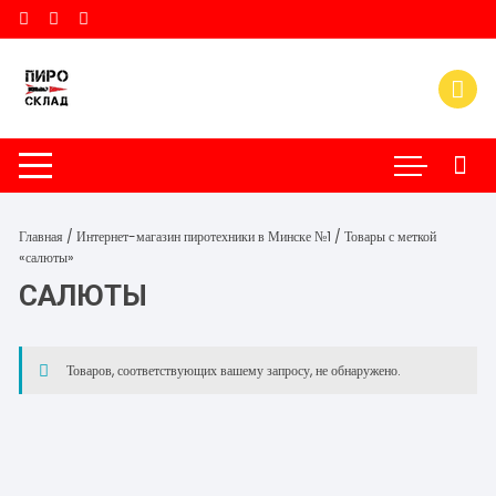
Перейти
к
содержимому
Главная
/
Интернет-магазин пиротехники в Минске №1
/ Товары с меткой
«салюты»
САЛЮТЫ
Товаров, соответствующих вашему запросу, не обнаружено.