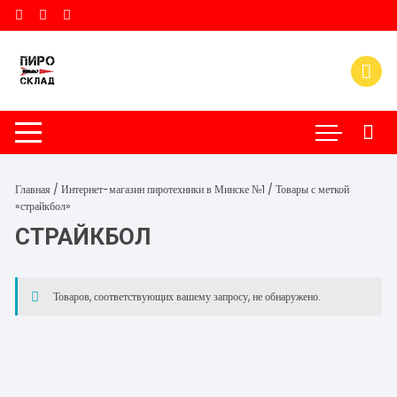
Перейти
к
содержимому
Главная
/
Интернет-магазин пиротехники в Минске №1
/ Товары с меткой
«страйкбол»
СТРАЙКБОЛ
Товаров, соответствующих вашему запросу, не обнаружено.