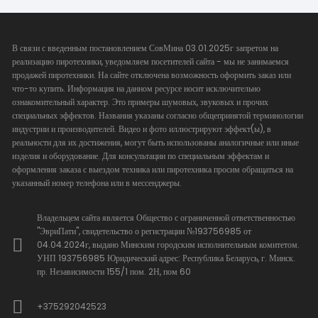
В связи с введенным постановлением СовМина 03.01.2025г запретом на
реализацию пиротехники, уведомляем посетителей сайта - мы не занимаемся
продажей пиротехники. На сайте отключена возможность оформить заказ или
что-то купить. Информация на данном ресурсе носит исключительно
ознакомительный характер. Это примеры шумовых, звуковых и прочих
специальных эффектов. Названия указаны согласно общепринятой терминологии
индустрии и производителей. Видео и фото иллюстрируют эффект(ы), в
реальности для их достижения, могут быть использованы аналогичные или иные
изделия и оборудование. Для консультации по специальным эффектам и
оформления заказа с выездом техника или пиротехника просим обращаться на
указанный номер телефона или в мессенджеры.
Владельцем сайта является Общество с ограниченной ответственностью
"ЭвриПати", свидетельство о регистрации №193756985 от
04.04.2024г, выдано Минским городским исполнительным комитетом.
УНП 193756985 Юридический адрес: Республика Беларусь, г. Минск.
пр. Независимости 155/1 пом. 2Н, пом 60
+375292042523