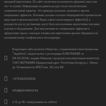
продажей пиротехники. На сайте отключена возможность оформить заказ или
что-то купить. Информация на данном ресурсе носит исключительно
ознакомительный характер. Это примеры шумовых, звуковых и прочих
специальных эффектов. Названия указаны согласно общепринятой терминологии
индустрии и производителей. Видео и фото иллюстрируют эффект(ы), в
реальности для их достижения, могут быть использованы аналогичные или иные
изделия и оборудование. Для консультации по специальным эффектам и
оформления заказа с выездом техника или пиротехника просим обращаться на
указанный номер телефона или в мессенджеры.
Владельцем сайта является Общество с ограниченной ответственностью
"ЭвриПати", свидетельство о регистрации №193756985 от
04.04.2024г, выдано Минским городским исполнительным комитетом.
УНП 193756985 Юридический адрес: Республика Беларусь, г. Минск.
пр. Независимости 155/1 пом. 2Н, пом 60
+375292042523
info@pirosklad.by
c 12 до 19 с понедельника по субботу