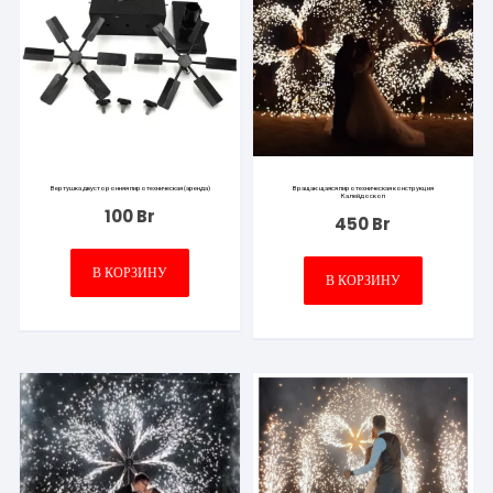
Вертушка двусторонняя пиротехническая (аренда)
Вращающаяся пиротехническая конструкция
Калейдоскоп
100
Br
450
Br
В КОРЗИНУ
В КОРЗИНУ