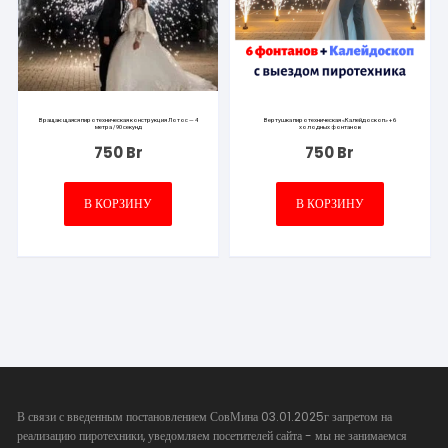
Вращающаяся пиротехническая конструкция Лотос — 4
Вертушка пиротехническая «Калейдоскоп» + 6
метра / 90 секунд
холодных фонтанов
750
Br
750
Br
В КОРЗИНУ
В КОРЗИНУ
В связи с введенным постановлением СовМина 03.01.2025г запретом на
реализацию пиротехники, уведомляем посетителей сайта - мы не занимаемся