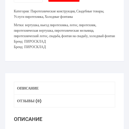
Вращающаяся
Категории:
Пиротехнические конструкции
,
Свадебные товары
,
пиротехническая
Услуги пиротехника
,
Холодные фонтаны
конструкция
Метки:
вертушка
,
выезд пиротехника
,
лотос
,
пиротехник
,
Лотос
пиротехническая вертушка
,
пиротехническая мельница
,
-
пиротехнический лотос
,
свадьба
,
фонтан на свадьбу
,
холодный фонтан
4
Бренд:
ПИРОСКЛАД
метра
Бренд:
ПИРОСКЛАД
/
90
секунд
ОПИСАНИЕ
ОТЗЫВЫ (0)
ОПИСАНИЕ