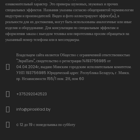
ознакомительный характер. Это примеры шумовых, звуковых и прочих
специальных эффектов. Названия указаны согласно общепринятой терминологии
индустрии и производителей. Видео и фото иллюстрируют эффект(ы), в
реальности для их достижения, могут быть использованы аналогичные или иные
изделия и оборудование. Для консультации по специальным эффектам и
оформления заказа с выездом техника или пиротехника просим обращаться на
указанный номер телефона или в мессенджеры.
Владельцем сайта является Общество с ограниченной ответственностью
"ЭвриПати", свидетельство о регистрации №193756985 от
04.04.2024г, выдано Минским городским исполнительным комитетом.
УНП 193756985 Юридический адрес: Республика Беларусь, г. Минск.
пр. Независимости 155/1 пом. 2Н, пом 60
+375292042523
info@pirosklad.by
c 12 до 19 с понедельника по субботу