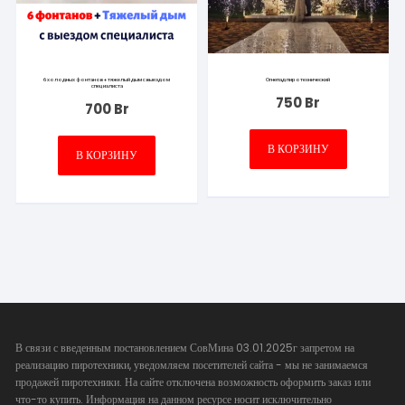
6 холодных фонтанов + тяжелый дым с выездом
Огнепад пиротехнический
специалиста
750
Br
700
Br
В КОРЗИНУ
В КОРЗИНУ
В связи с введенным постановлением СовМина 03.01.2025г запретом на
реализацию пиротехники, уведомляем посетителей сайта - мы не занимаемся
продажей пиротехники. На сайте отключена возможность оформить заказ или
что-то купить. Информация на данном ресурсе носит исключительно