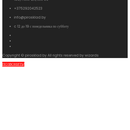
+375292042523
info@pirosklad.by
c 12 до 19 с понедельника по субботу
Copyright © pirosklad.by All rights reserved by wizards
ПОЗВОНИТЬ!