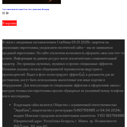
Тортовые свечи фонтаны 12 см., 4 шт. (упаковка), 40 секунд
10
Br
В корзину
В связи с введенным постановлением СовМина 03.01.2025г запретом на
реализацию пиротехники, уведомляем посетителей сайта - мы не занимаемся
продажей пиротехники. На сайте отключена возможность оформить заказ или что-то
купить. Информация на данном ресурсе носит исключительно ознакомительный
характер. Это примеры шумовых, звуковых и прочих специальных эффектов.
Названия указаны согласно общепринятой терминологии индустрии и
производителей. Видео и фото иллюстрируют эффект(ы), в реальности для их
достижения, могут быть использованы аналогичные или иные изделия и
оборудование. Для консультации по специальным эффектам и оформления заказа с
выездом техника или пиротехника просим обращаться на указанный номер телефона
или в мессенджеры.
Владельцем сайта является Общество с ограниченной ответственностью
"ЭвриПати", свидетельство о регистрации №193756985 от 04.04.2024г,
выдано Минским городским исполнительным комитетом. УНП 193756985
Юридический адрес: Республика Беларусь, г. Минск. пр. Независимости
155/1 пом. 2Н, пом 60