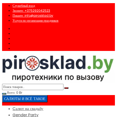
Перейти
Служебный вход
к
Звоните: +375292042523
содержимому
Пишите: info@pirosklad.by
Услуги по организации праздников
Всего:
0
Br
САЛЮТЫ И ВСЁ ТАКОЕ
Cалют на свадьбу
Gender Party