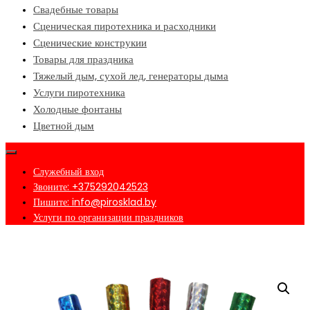
Свадебные товары
Сценическая пиротехника и расходники
Сценические конструкии
Товары для праздника
Тяжелый дым, сухой лед, генераторы дыма
Услуги пиротехника
Холодные фонтаны
Цветной дым
Служебный вход
Звоните: +375292042523
Пишите: info@pirosklad.by
Услуги по организации праздников
Главная
/
Интернет-магазин пиротехники в Минске №1
/
Бенгальские огни и
тортовые фонтаны
/ Цветопламенные свечи 5 цветов в упаковке