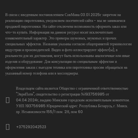
В связи с введенным постановлением СовМина 03.01.2025г запретом на
реализацию пиротехники, уведомляем посетителей сайта - мы не занимаемся
продажей пиротехники. На сайте отключена возможность оформить заказ или
что-то купить. Информация на данном ресурсе носит исключительно
ознакомительный характер. Это примеры шумовых, звуковых и прочих
специальных эффектов. Названия указаны согласно общепринятой терминологии
индустрии и производителей. Видео и фото иллюстрируют эффект(ы), в
реальности для их достижения, могут быть использованы аналогичные или иные
изделия и оборудование. Для консультации по специальным эффектам и
оформления заказа с выездом техника или пиротехника просим обращаться на
указанный номер телефона или в мессенджеры.
Владельцем сайта является Общество с ограниченной ответственностью
"ЭвриПати", свидетельство о регистрации №193756985 от
04.04.2024г, выдано Минским городским исполнительным комитетом.
УНП 193756985 Юридический адрес: Республика Беларусь, г. Минск.
пр. Независимости 155/1 пом. 2Н, пом 60
+375292042523