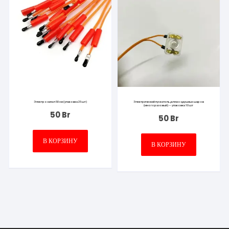
Электрозапал 50 см (упаковка 25 шт)
Электрический пускатель для воздушных шаров
(многоразовый) — упаковка 10 шт
50
Br
50
Br
В КОРЗИНУ
В КОРЗИНУ