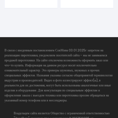
В связи с введенным постановлением СовМина 03.01.2025г запретом на
реализацию пиротехники, уведомляем посетителей сайта - мы не занимаемся
продажей пиротехники. На сайте отключена возможность оформить заказ или
что-то купить. Информация на данном ресурсе носит исключительно
ознакомительный характер. Это примеры шумовых, звуковых и прочих
специальных эффектов. Названия указаны согласно общепринятой терминологии
индустрии и производителей. Видео и фото иллюстрируют эффект(ы), в
реальности для их достижения, могут быть использованы аналогичные или иные
изделия и оборудование. Для консультации по специальным эффектам и
оформления заказа с выездом техника или пиротехника просим обращаться на
указанный номер телефона или в мессенджеры.
Владельцем сайта является Общество с ограниченной ответственностью