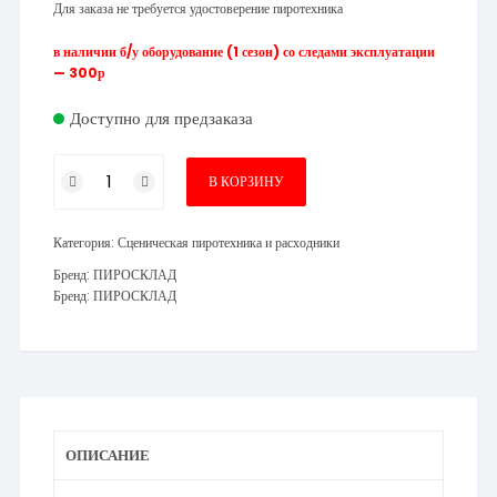
Для заказа не требуется удостоверение пиротехника
в наличии б/у оборудование (1 сезон) со следами эксплуатации
— 300р
Доступно для предзаказа
Количество
В КОРЗИНУ
товара
Оборудование
Категория:
Сценическая пиротехника и расходники
для
дистанционного
Бренд:
ПИРОСКЛАД
Бренд:
ПИРОСКЛАД
запуска
холодных
фонтанов
ОПИСАНИЕ