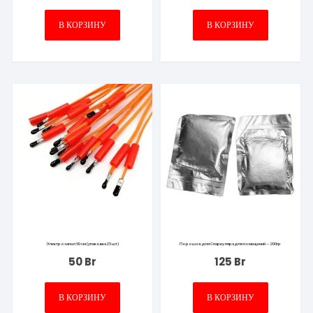
составляла
350 Br.
500 Br.
В КОРЗИНУ
В КОРЗИНУ
Электрозапал 50 см (упаковка 25 шт)
Порошок для Спаркуляра для помещений — 200гр
50
Br
125
Br
В КОРЗИНУ
В КОРЗИНУ