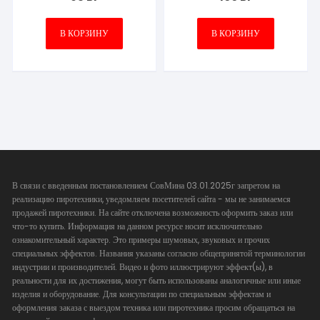
В КОРЗИНУ
В КОРЗИНУ
В связи с введенным постановлением СовМина 03.01.2025г запретом на
реализацию пиротехники, уведомляем посетителей сайта - мы не занимаемся
продажей пиротехники. На сайте отключена возможность оформить заказ или
что-то купить. Информация на данном ресурсе носит исключительно
ознакомительный характер. Это примеры шумовых, звуковых и прочих
специальных эффектов. Названия указаны согласно общепринятой терминологии
индустрии и производителей. Видео и фото иллюстрируют эффект(ы), в
реальности для их достижения, могут быть использованы аналогичные или иные
изделия и оборудование. Для консультации по специальным эффектам и
оформления заказа с выездом техника или пиротехника просим обращаться на