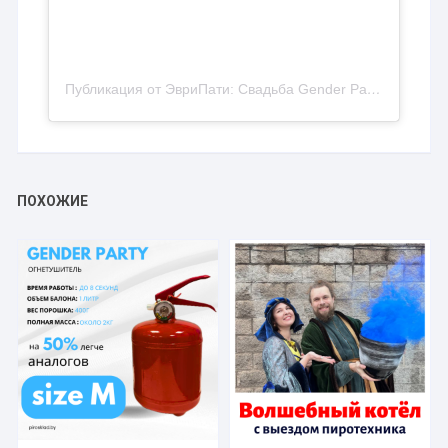
Публикация от ЭвриПати: Свадьба Gender Party Корпоратив (@everyparty.by)
ПОХОЖИЕ