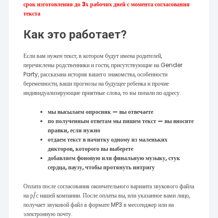
срок изготовления до 3х рабочих дней с момента согласования
текста
Как это работает?
Если вам нужен текст, в котором будут имена родителей,
перечислены родственники и гости, присутствующие на Gender
Party, рассказана история вашего знакомства, особенности
беременности, ваши прогнозы на будущее ребенка и прочие
индивидуализирующие приятные слова, то вы попали по адресу.
мы высылаем опросник — вы отвечаете
по полученным ответам мы пишем текст — вы вносите
правки, если нужно
отдаем текст в начитку одному из маленьких
дикторов, которого вы выберете
добавляем фоновую или финальную музыку, стук
сердца, паузу, чтобы протянуть интригу
Оплата после согласования окончательного варианта звукового файла
на р/с нашей компании. После оплаты вы, или указанное вами лицо,
получает звуковой файл в формате MP3 в мессенджер или на
электронную почту.