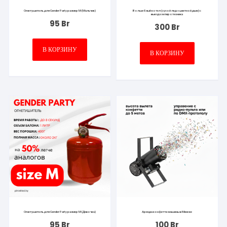
Огнетушитель для Gender Party размер M (Мальчик)
Волшебный котел (сухой лед + цветной дым) с
выездом пиротехника
95
Br
300
Br
В КОРЗИНУ
В КОРЗИНУ
Огнетушитель для Gender Party размер M (Девочка)
Аренда конфетти-машины в Минске
95
Br
100
Br