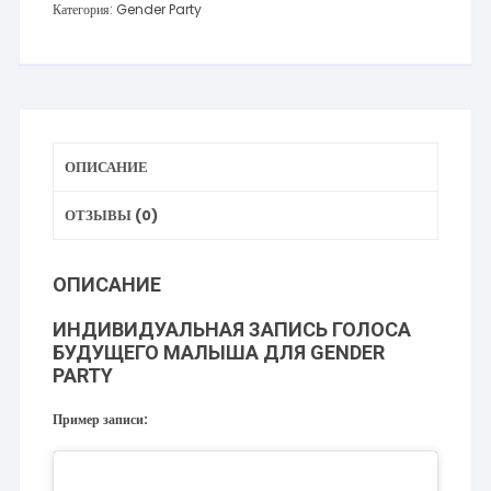
Категория:
Gender Party
запись
голоса
будущего
малыша
для
Gender
ОПИСАНИЕ
Party
ОТЗЫВЫ (0)
ОПИСАНИЕ
ИНДИВИДУАЛЬНАЯ ЗАПИСЬ ГОЛОСА
БУДУЩЕГО МАЛЫША ДЛЯ GENDER
PARTY
Пример записи: