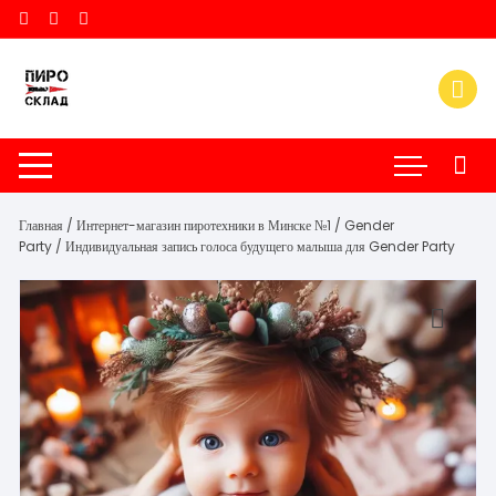
Перейти
к
содержимому
Главная
/
Интернет-магазин пиротехники в Минске №1
/
Gender
Party
/ Индивидуальная запись голоса будущего малыша для Gender Party