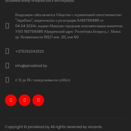
указанный номер телефона или в мессенджеры.
Владельцем сайта является Общество с ограниченной ответственностью
"ЭвриПати", свидетельство о регистрации №193756985 от
04.04.2024г, выдано Минским городским исполнительным комитетом.
УНП 193756985 Юридический адрес: Республика Беларусь, г. Минск.
пр. Независимости 155/1 пом. 2Н, пом 60
+375292042523
info@pirosklad.by
c 12 до 19 с понедельника по субботу
Copyright © pirosklad.by All rights reserved by wizards