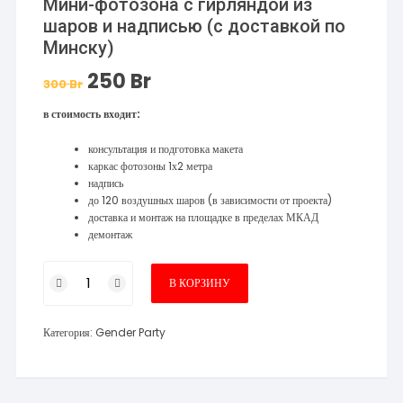
Мини-фотозона с гирляндой из
шаров и надписью (с доставкой по
Минску)
250
Br
Первоначальная
Текущая
300
Br
цена
цена:
составляла
250 Br.
в стоимость входит:
300 Br.
консультация и подготовка макета
каркас фотозоны 1х2 метра
надпись
до 120 воздушных шаров (в зависимости от проекта)
доставка и монтаж на площадке в пределах МКАД
демонтаж
Количество
В КОРЗИНУ
товара
Мини-
Категория:
Gender Party
фотозона
с
гирляндой
из