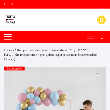
Перейти
к
содержимому
Главная
/
Интернет-магазин пиротехники в Минске №1
/
Gender
Party
/ Мини-фотозона с гирляндой из шаров и надписью (с доставкой по
Минску)
Распродажа!