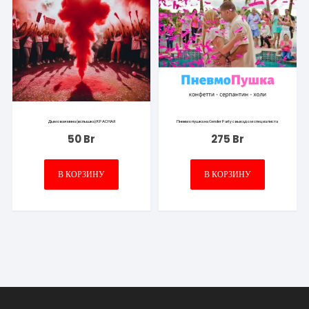
Дымовая мина (вспышка) КРАСНАЯ
Пневмопушка на Gender Party с выездом специалиста
50
Br
275
Br
В КОРЗИНУ
В КОРЗИНУ