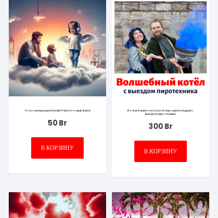
Голос малыша для Gender Party (готовый файл)
Волшебный котел (сухой лед + цветной дым) с
выездом пиротехника
50
Br
300
Br
В КОРЗИНУ
В КОРЗИНУ