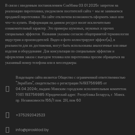
В связи с введенным постановлением СовМина 03.01.2025г запретом на
реализацию пиротехники, уведомляем посетителей сайта - мы не занимаемся
продажей пиротехники. На сайте отключена возможность оформить заказ или
что-то купить. Информация на данном ресурсе носит исключительно
ознакомительный характер. Это примеры шумовых, звуковых и прочих
специальных эффектов. Названия указаны согласно общепринятой терминологии
индустрии и производителей. Видео и фото иллюстрируют эффект(ы), в
реальности для их достижения, могут быть использованы аналогичные или иные
изделия и оборудование. Для консультации по специальным эффектам и
оформления заказа с выездом техника или пиротехника просим обращаться на
указанный номер телефона или в мессенджеры.
Владельцем сайта является Общество с ограниченной ответственностью
"ЭвриПати", свидетельство о регистрации №193756985 от
04.04.2024г, выдано Минским городским исполнительным комитетом.
УНП 193756985 Юридический адрес: Республика Беларусь, г. Минск.
пр. Независимости 155/1 пом. 2Н, пом 60
+375292042523
info@pirosklad.by