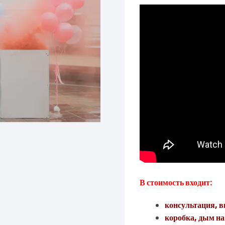
составляла
150 Br.
225 Br.
В стоимость входит:
консультация,
в
коробка, дым на