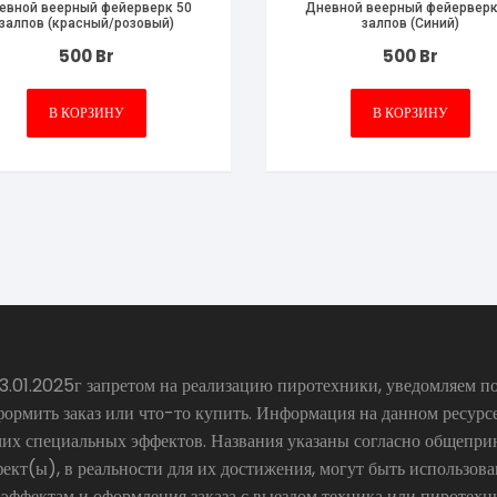
евной веерный фейерверк 50
Дневной веерный фейерверк
залпов (красный/розовый)
залпов (Синий)
500
Br
500
Br
В КОРЗИНУ
В КОРЗИНУ
.01.2025г запретом на реализацию пиротехники, уведомляем по
формить заказ или что-то купить. Информация на данном ресур
чих специальных эффектов. Названия указаны согласно общепр
ект(ы), в реальности для их достижения, могут быть использов
 эффектам и оформления заказа с выездом техника или пиротехн