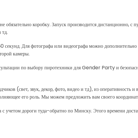
выездом
пиротехника
е обязательно коробку. Запуск производится дистанционно, с 
 тд.
 секунд. Для фотографа или видеографа можно дополнительно д
второй камеры.
нсультации по выбору пиротехники для Gender Party и безопа
ков (свет, звук, декор, фото, видео и тд), из оперативность и
полняющее его роль. Мы можем предложить вам своего координа
а с учетом дороги туда-обратно по Минску. Этого времени доста