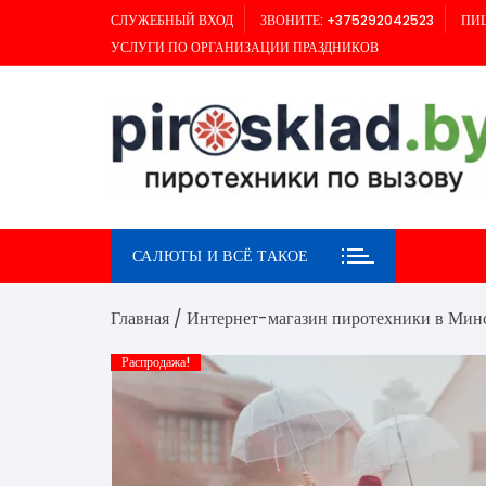
Перейти
СЛУЖЕБНЫЙ ВХОД
ЗВОНИТЕ: +375292042523
ПИШ
к
УСЛУГИ ПО ОРГАНИЗАЦИИ ПРАЗДНИКОВ
содержимому
САЛЮТЫ И ВСЁ ТАКОЕ
Главная
/
Интернет-магазин пиротехники в Мин
Распродажа!