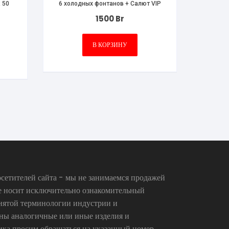
 50
6 холодных фонтанов + Салют VIP
1500
Br
В КОРЗИНУ
сетителей сайта - мы не занимаемся продажей
се носит исключительно ознакомительный
инятой терминологии индустрии и
аны аналогичные или иные изделия и
ика просим обращаться на указанный номер