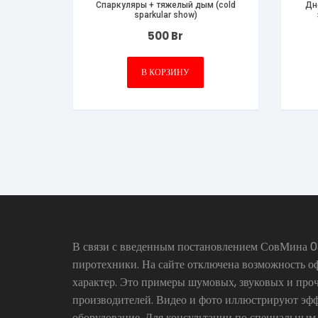
Спаркуляры + тяжелый дым (cold
Дн
sparkular show)
500
Br
В КОРЗИНУ
В связи с введенным постановлением СовМина 03
пиротехники. На сайте отключена возможность о
характер. Это примеры шумовых, звуковых и про
производителей. Видео и фото иллюстрируют эфф
оборудование. Для консультации по специальным