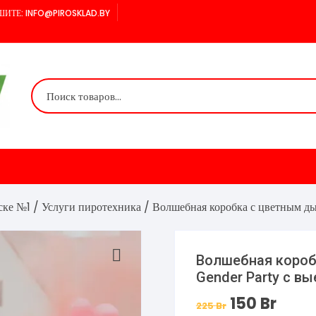
ИТЕ: INFO@PIROSKLAD.BY
ске №1
/
Услуги пиротехника
/ Волшебная коробка с цветным д
Волшебная короб
Gender Party с в
150
Br
Первоначальная
Текущая
225
Br
цена
цена: