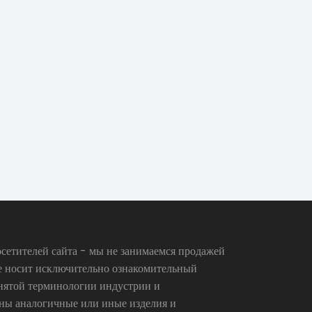
сетителей сайта - мы не занимаемся продажей
се носит исключительно ознакомительный
инятой терминологии индустрии и
аны аналогичные или иные изделия и