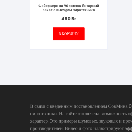
Фейерверк на 96 залпов Янтарный
закат с выездом пиротехника
450
Br
В КОРЗИНУ
В связи с введенным постановлением СовМина 03
пиротехники. На сайте отключена возможность о
характер. Это примеры шумовых, звуковых и про
производителей. Видео и фото иллюстрируют эфф