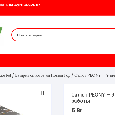
ИТЕ: INFO@PIROSKLAD.BY
ске №1
/
Батареи салютов на Новый Год
/ Cалют PEONY — 9 залп
Cалют PEONY — 9 з
работы
5
Br