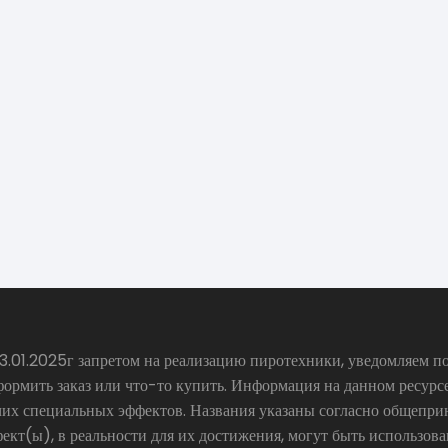
.01.2025г запретом на реализацию пиротехники, уведомляем по
формить заказ или что-то купить. Информация на данном ресур
чих специальных эффектов. Названия указаны согласно общепр
ект(ы), в реальности для их достижения, могут быть использов