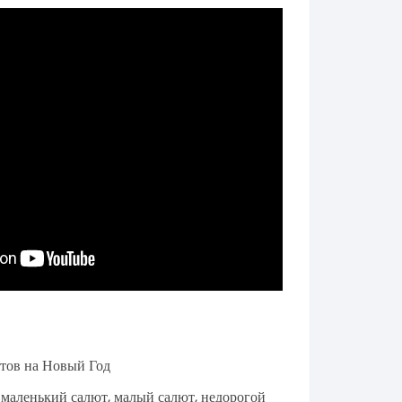
тов на Новый Год
,
маленький салют
,
малый салют
,
недорогой