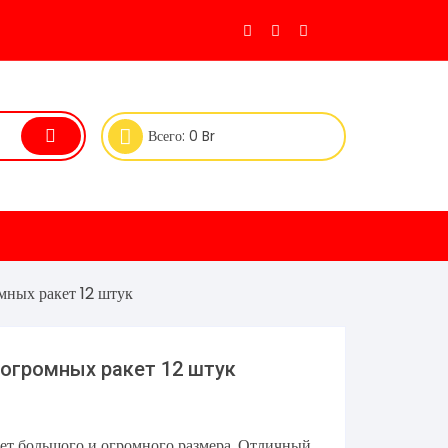
Всего:
0
Br
мных ракет 12 штук
 огромных ракет 12 штук
кет большого и огромного размера. Отличный