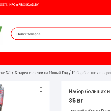
ИТЕ: INFO@PIROSKLAD.BY
ске №1
/
Батареи салютов на Новый Год
/ Набор больших и огро
Набор больших и
35
Br
Топовый набор из 12 ра