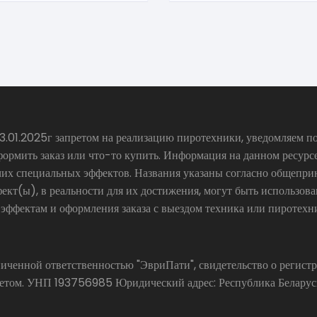
.01.2025г запретом на реализацию пиротехники, уведомляем по
формить заказ или что-то купить. Информация на данном ресур
чих специальных эффектов. Названия указаны согласно общепр
ект(ы), в реальности для их достижения, могут быть использов
 эффектам и оформления заказа с выездом техника или пиротехн
аниченной ответственностью "ЭвриПати", свидетельство о реги
ом. УНП 193756985 Юридический адрес: Республика Беларусь, 