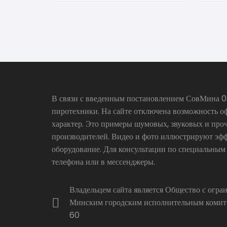
В связи с введенным постановлением СовМина 03
пиротехники. На сайте отключена возможность о
характер. Это примеры шумовых, звуковых и про
производителей. Видео и фото иллюстрируют эфф
оборудование. Для консультации по специальным
телефона или в мессенджеры.
Владельцем сайта является Общество с огр
Минским городским исполнительным комитет
60