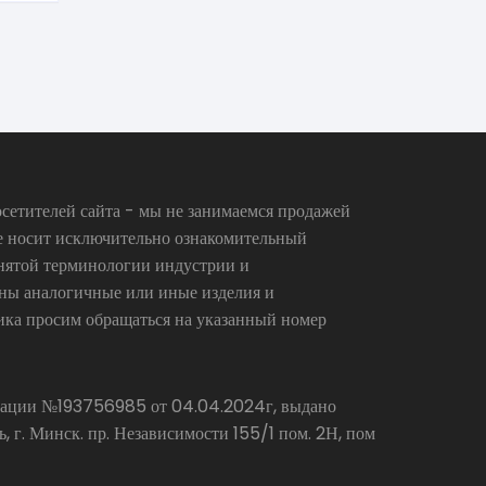
сетителей сайта - мы не занимаемся продажей
се носит исключительно ознакомительный
инятой терминологии индустрии и
аны аналогичные или иные изделия и
ика просим обращаться на указанный номер
страции №193756985 от 04.04.2024г, выдано
г. Минск. пр. Независимости 155/1 пом. 2Н, пом