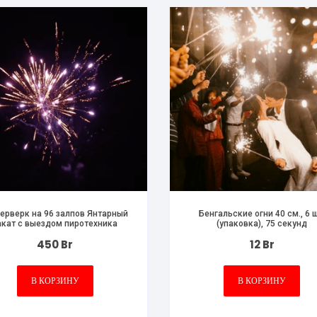
ерверк на 96 залпов Янтарный
Бенгальские огни 40 см., 6 ш
акат с выездом пиротехника
(упаковка), 75 секунд
450
Br
12
Br
В КОРЗИНУ
В КОРЗИНУ