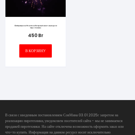
Фейерверк на 96 залпов Янтарный закат с выездом
пиротехника
450
Br
В КОРЗИНУ
В связи с введенным постановлением СовМина 03.01.2025г запретом на
реализацию пиротехники, уведомляем посетителей сайта - мы не занимаемся
продажей пиротехники. На сайте отключена возможность оформить заказ или
что-то купить. Информация на данном ресурсе носит исключительно