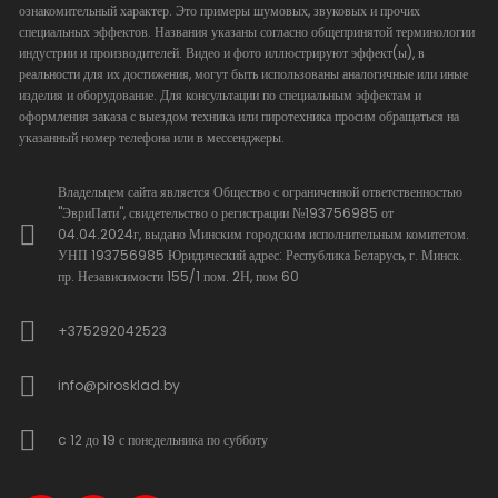
ознакомительный характер. Это примеры шумовых, звуковых и прочих
специальных эффектов. Названия указаны согласно общепринятой терминологии
индустрии и производителей. Видео и фото иллюстрируют эффект(ы), в
реальности для их достижения, могут быть использованы аналогичные или иные
изделия и оборудование. Для консультации по специальным эффектам и
оформления заказа с выездом техника или пиротехника просим обращаться на
указанный номер телефона или в мессенджеры.
Владельцем сайта является Общество с ограниченной ответственностью
"ЭвриПати", свидетельство о регистрации №193756985 от
04.04.2024г, выдано Минским городским исполнительным комитетом.
УНП 193756985 Юридический адрес: Республика Беларусь, г. Минск.
пр. Независимости 155/1 пом. 2Н, пом 60
+375292042523
info@pirosklad.by
c 12 до 19 с понедельника по субботу