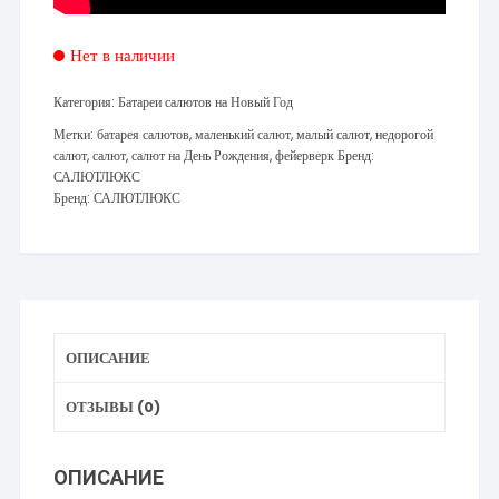
Нет в наличии
Категория:
Батареи салютов на Новый Год
Метки:
батарея салютов
,
маленький салют
,
малый салют
,
недорогой
салют
,
салют
,
салют на День Рождения
,
фейерверк
Бренд:
САЛЮТЛЮКС
Бренд:
САЛЮТЛЮКС
ОПИСАНИЕ
ОТЗЫВЫ (0)
ОПИСАНИЕ