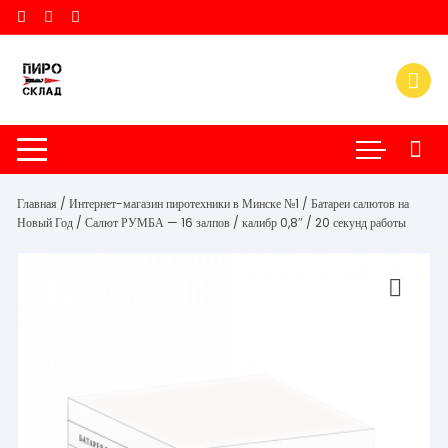
Перейти
к
содержимому
Главная
/
Интернет-магазин пиротехники в Минске №1
/
Батареи салютов на
Новый Год
/ Салют РУМБА — 16 залпов / калибр 0,8″ / 20 секунд работы