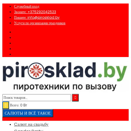
Перейти
Служебный вход
к
Звоните: +375292042523
содержимому
Пишите: info@pirosklad.by
Услуги по организации праздников
Всего:
0
Br
САЛЮТЫ И ВСЁ ТАКОЕ
Cалют на свадьбу