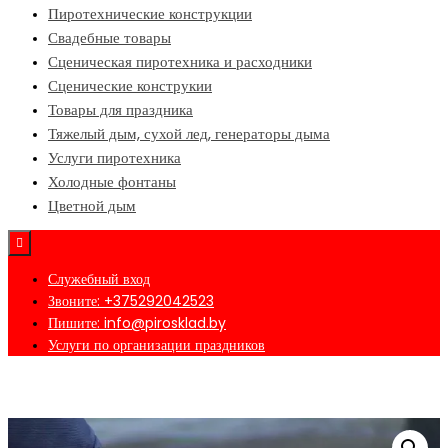
Пиротехнические конструкции
Свадебные товары
Сценическая пиротехника и расходники
Сценические конструкии
Товары для праздника
Тяжелый дым, сухой лед, генераторы дыма
Услуги пиротехника
Холодные фонтаны
Цветной дым
Служебный вход
Звоните: +375292042523
Пишите: info@pirosklad.by
Услуги по организации праздников
Главная
/
Интернет-магазин пиротехники в Минске №1
/
Петарды, шутихи,
ракеты
/ Ракеты-свистульки — упаковка 12 шт.