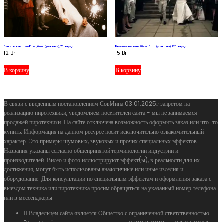
Бенгальские огни 40 см., 6 шт. (упаковка), 75 секунд
Бенгальские огни 70 см., 5 шт. (упаковка), 120 секунд
12
Br
15
Br
В корзину
В корзину
В связи с введенным постановлением СовМина 03.01.2025г запретом на
реализацию пиротехники, уведомляем посетителей сайта - мы не занимаемся
продажей пиротехники. На сайте отключена возможность оформить заказ или что-то
купить. Информация на данном ресурсе носит исключительно ознакомительный
характер. Это примеры шумовых, звуковых и прочих специальных эффектов.
Названия указаны согласно общепринятой терминологии индустрии и
производителей. Видео и фото иллюстрируют эффект(ы), в реальности для их
достижения, могут быть использованы аналогичные или иные изделия и
оборудование. Для консультации по специальным эффектам и оформления заказа с
выездом техника или пиротехника просим обращаться на указанный номер телефона
или в мессенджеры.
Владельцем сайта является Общество с ограниченной ответственностью