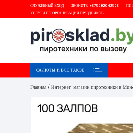
Перейти
СЛУЖЕБНЫЙ ВХОД
ЗВОНИТЕ: +375292042523
ПИШ
к
УСЛУГИ ПО ОРГАНИЗАЦИИ ПРАЗДНИКОВ
содержимому
САЛЮТЫ И ВСЁ ТАКОЕ
Главная
/
Интернет-магазин пиротехники в Мин