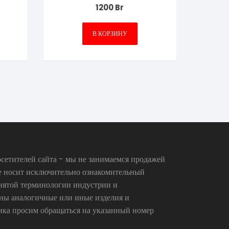
1200
Br
В КОРЗИНУ
сетителей сайта - мы не занимаемся продажей
се носит исключительно ознакомительный
инятой терминологии индустрии и
аны аналогичные или иные изделия и
ика просим обращаться на указанный номер