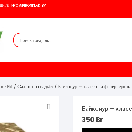
ИТЕ: INFO@PIROSKLAD.BY
ске №1
/
Cалют на свадьбу
/ Байконур — классный фейерверк на
Байконур — класс
350
Br