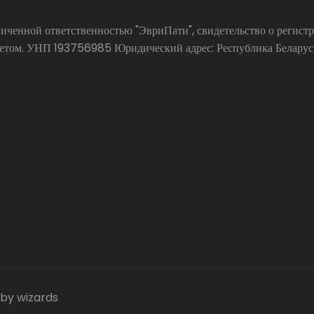
аниченной ответственностью "ЭвриПати", свидетельство о реги
ом. УНП 193756985 Юридический адрес: Республика Беларусь, 
 by wizards