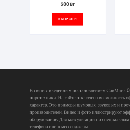
500
Br
В КОРЗИНУ
В связи с введенным постановлением СовМина 03
пиротехники. На сайте отключена возможность о
характер. Это примеры шумовых, звуковых и про
производителей. Видео и фото иллюстрируют эфф
оборудование. Для консультации по специальным
телефона или в мессенджеры.