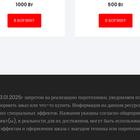
1000
Br
500
Br
В КОРЗИНУ
В КОРЗИНУ
.01.2025г запретом на реализацию пиротехники, уведомляем по
формить заказ или что-то купить. Информация на данном ресур
чих специальных эффектов. Названия указаны согласно общепр
ект(ы), в реальности для их достижения, могут быть использов
 эффектам и оформления заказа с выездом техника или пиротехн