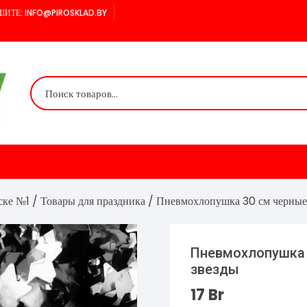
ИТЕ: INFO@PIROSKLAD.BY
ске №1
/
Товары для праздника
/ Пневмохлопушка 30 см черные 
Пневмохлопушка 
звезды
17
Br