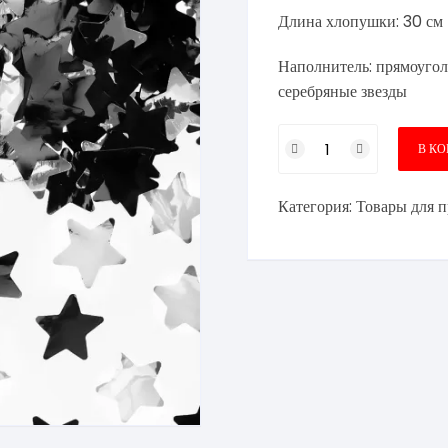
Длина хлопушки: 30 см
Наполнитель: прямоугол
серебряные звезды
Количество
В К
товара
Пневмохлопушка
Категория:
Товары для п
30
см
черные
и
серебряные
звезды