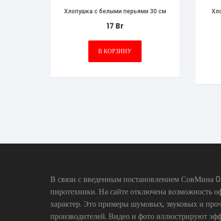
Хлопушка c белыми перьями 30 см
Хло
17
Br
В КОРЗИНУ
В связи с введенным постановлением СовМина 03
пиротехники. На сайте отключена возможность о
характер. Это примеры шумовых, звуковых и про
производителей. Видео и фото иллюстрируют эфф