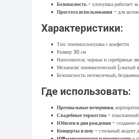
Безопасность
– хлопушка работает за 
Простота использования
– для актив
Характеристики:
Тип: пневмохлопушка с конфетти
Размер: 30 см
Наполнитель: черные и серебряные зв
Механизм: пневматический (сжатый 
Безопасность: нетоксичный, бездымный
Где использовать:
Премиальные вечеринки
, корпорати
Свадебные торжества
– изысканный 
Юбилеи и дни рождения
– создание 
Концерты и шоу
– стильный акцент 
VIP-мероприятия и презентации
– п