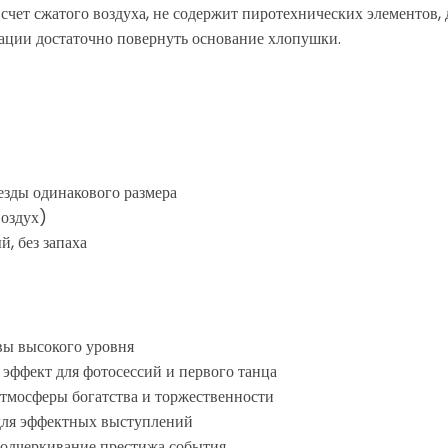
счет сжатого воздуха, не содержит пиротехнических элементов, 
ации достаточно повернуть основание хлопушки.
езды одинакового размера
воздух)
, без запаха
вы высокого уровня
эффект для фотосессий и первого танца
атмосферы богатства и торжественности
для эффектных выступлений
одчеркивание престижа события