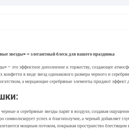
ые звезды» – элегантный блеск для вашего праздника
ы» – это эффектное дополнение к торжеству, создающее атмосф
 конфетти в виде звезд одинакового размера черного и серебря
богатством, а мерцающие серебряные элементы придают эффект д
шки:
 черные и серебряные звезды парят в воздухе, создавая ощущени
ро символизирует успех и благополучие, а черный добавляет гл
злетаются мощным потоком, покрывая пространство блестящим 