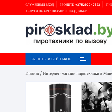
Перейти
СЛУЖЕБНЫЙ ВХОД
ЗВОНИТЕ: +375292042523
ПИШ
к
УСЛУГИ ПО ОРГАНИЗАЦИИ ПРАЗДНИКОВ
содержимому
САЛЮТЫ И ВСЁ ТАКОЕ
Главная
/
Интернет-магазин пиротехники в Мин