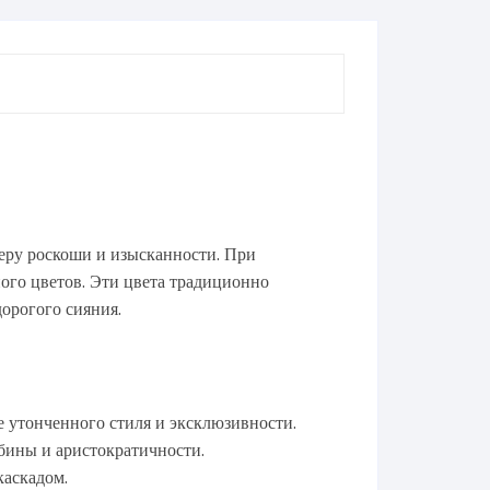
еру роскоши и изысканности. При
ного цветов. Эти цвета традиционно
орогого сияния.
е утонченного стиля и эксклюзивности.
убины и аристократичности.
каскадом.