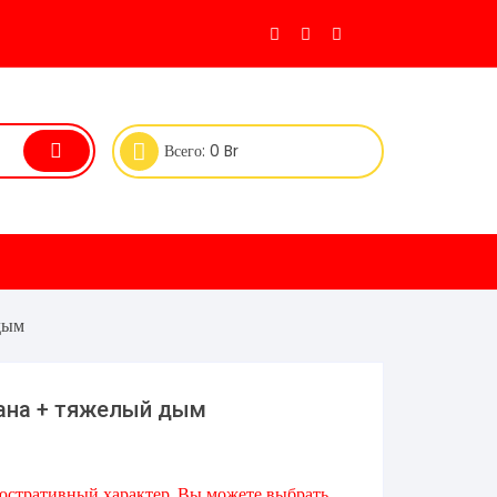
Всего:
0
Br
дым
ана + тяжелый дым
юстративный характер. Вы можете выбрать