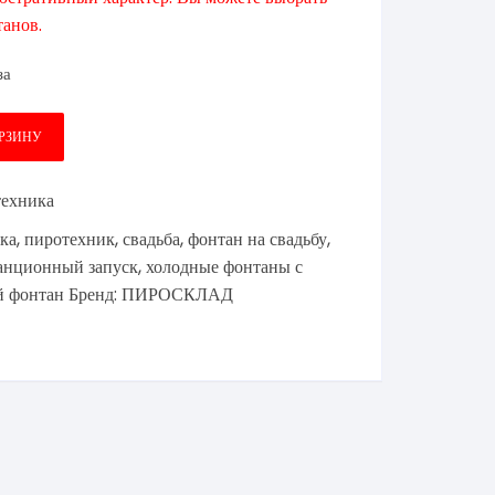
анов.
за
ОРЗИНУ
техника
ка
,
пиротехник
,
свадьба
,
фонтан на свадьбу
,
анционный запуск
,
холодные фонтаны с
й фонтан
Бренд:
ПИРОСКЛАД