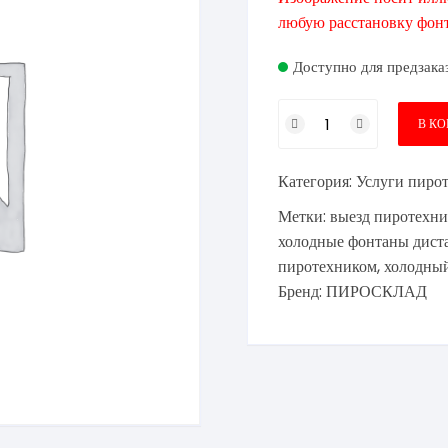
любую расстановку фонт
Доступно для предзака
Количество
В К
товара
4
Категория:
Услуги пиро
холодных
фонтана
Метки:
выезд пиротехни
+
холодные фонтаны дист
тяжелый
пиротехником
,
холодны
дым
Бренд:
ПИРОСКЛАД