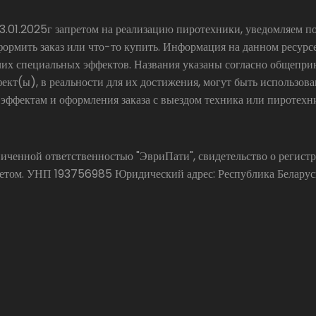
.01.2025г запретом на реализацию пиротехники, уведомляем по
формить заказ или что-то купить. Информация на данном ресур
чих специальных эффектов. Названия указаны согласно общепр
ект(ы), в реальности для их достижения, могут быть использов
 эффектам и оформления заказа с выездом техника или пиротехн
аниченной ответственностью "ЭвриПати", свидетельство о реги
ом. УНП 193756985 Юридический адрес: Республика Беларусь, 