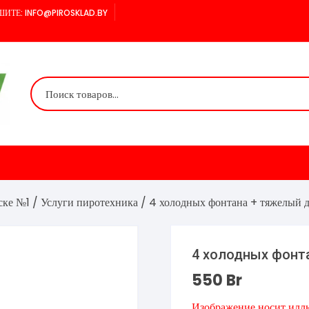
ИТЕ: INFO@PIROSKLAD.BY
ске №1
/
Услуги пиротехника
/ 4 холодных фонтана + тяжелый 
4 холодных фонт
550
Br
Изображение носит илл