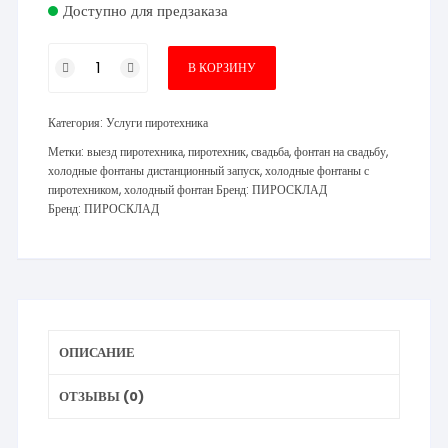
Доступно для предзаказа
Количество
В КОРЗИНУ
товара
6
Категория:
Услуги пиротехника
холодных
фонтанов
Метки:
выезд пиротехника
,
пиротехник
,
свадьба
,
фонтан на свадьбу
,
холодные фонтаны дистанционный запуск
,
холодные фонтаны с
+
пиротехником
,
холодный фонтан
Бренд:
ПИРОСКЛАД
салют
Бренд:
ПИРОСКЛАД
Максимум
ОПИСАНИЕ
ОТЗЫВЫ (0)