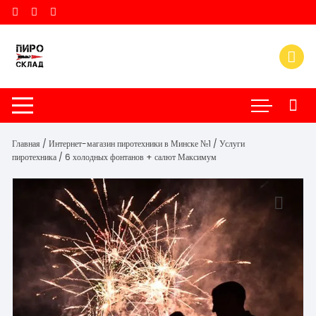
Перейти
к
содержимому
Главная
/
Интернет-магазин пиротехники в Минске №1
/
Услуги
пиротехника
/ 6 холодных фонтанов + салют Максимум