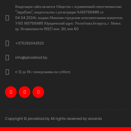
Владельцем сайта является Общество с ограниченной ответственностью
"ЭвриПати", свидетельство о регистрации №193756985 от
04.04.2024г, выдано Минским городским исполнительным комитетом.
УНП 193756985 Юридический адрес: Республика Беларусь, г. Минск.
пр. Независимости 155/1 пом. 2Н, пом 60
+375292042523
info@pirosklad.by
c 12 до 19 с понедельника по субботу
Copyright © pirosklad.by All rights reserved by wizards