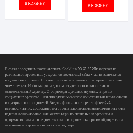
В КОРЗИНУ
В КОРЗИНУ
В связи с введенным постановлением СовМина 03.01.2025г запретом на
реализацию пиротехники, уведомляем посетителей сайта - мы не занимаемся
продажей пиротехники. На сайте отключена возможность оформить заказ или
что-то купить. Информация на данном ресурсе носит исключительно
ознакомительный характер. Это примеры шумовых, звуковых и прочих
специальных эффектов. Названия указаны согласно общепринятой терминологии
индустрии и производителей. Видео и фото иллюстрируют эффект(ы), в
реальности для их достижения, могут быть использованы аналогичные или иные
изделия и оборудование. Для консультации по специальным эффектам и
оформления заказа с выездом техника или пиротехника просим обращаться на
указанный номер телефона или в мессенджеры.