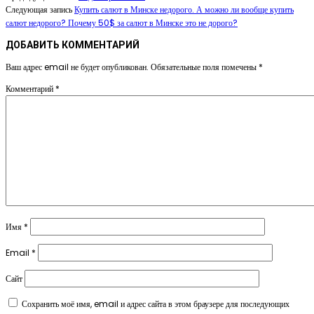
Следующая запись
Купить салют в Минске недорого. А можно ли вообще купить
салют недорого? Почему 50$ за салют в Минске это не дорого?
ДОБАВИТЬ КОММЕНТАРИЙ
Ваш адрес email не будет опубликован.
Обязательные поля помечены
*
Комментарий
*
Имя
*
Email
*
Сайт
Сохранить моё имя, email и адрес сайта в этом браузере для последующих