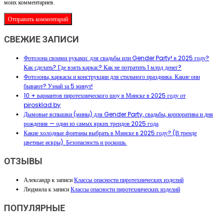
моих комментариев.
СВЕЖИЕ ЗАПИСИ
Фотозона своими руками: для свадьбы или Gender Party! в 2025 году?
Как сделать? Где взять каркас? Как не потратить 1 млрд денег?
Фотозоны, каркасы и конструкции для стильного праздника. Какие они
бывают? Узнай за 5 минут!
10 + вариантов пиротехнического шоу в Минске в 2025 году от
pirosklad.by
Дымовые вспышки (мины) для Gender Party, свадьбы, корпоратива и дня
рождения — один из самых ярких трендов 2025 года
Какие холодные фонтаны выбрать в Минске в 2025 году? (В тренде
цветные искры). Безопасность и роскошь.
ОТЗЫВЫ
Александр
к записи
Классы опасности пиротехнических изделий
Людмила
к записи
Классы опасности пиротехнических изделий
ПОПУЛЯРНЫЕ