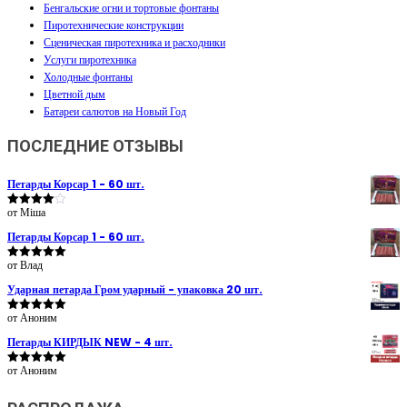
Бенгальские огни и тортовые фонтаны
Пиротехнические конструкции
Сценическая пиротехника и расходники
Услуги пиротехника
Холодные фонтаны
Цветной дым
Батареи салютов на Новый Год
ПОСЛЕДНИЕ ОТЗЫВЫ
Петарды Корсар 1 - 60 шт.
от Міша
Оценка
4
из 5
Петарды Корсар 1 - 60 шт.
от Влад
Оценка
5
из 5
Ударная петарда Гром ударный - упаковка 20 шт.
от Аноним
Оценка
5
из 5
Петарды КИРДЫК NEW - 4 шт.
от Аноним
Оценка
5
из 5