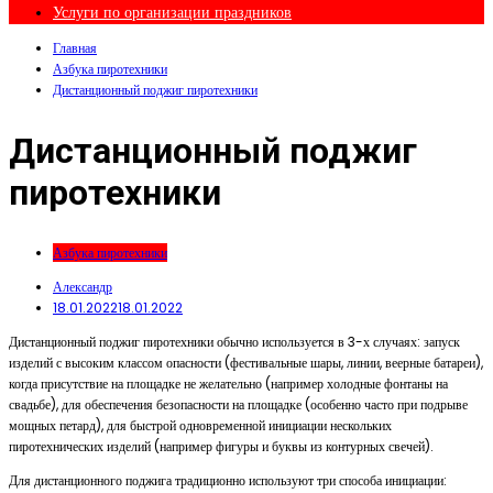
Услуги по организации праздников
Главная
Азбука пиротехники
Дистанционный поджиг пиротехники
Дистанционный поджиг
пиротехники
Азбука пиротехники
Александр
18.01.2022
18.01.2022
Дистанционный поджиг пиротехники обычно используется в 3-х случаях: запуск
изделий с высоким классом опасности (фестивальные шары, линии, веерные батареи),
когда присутствие на площадке не желательно (например холодные фонтаны на
свадьбе), для обеспечения безопасности на площадке (особенно часто при подрыве
мощных петард), для быстрой одновременной инициации нескольких
пиротехнических изделий (например фигуры и буквы из контурных свечей).
Для дистанционного поджига традиционно используют три способа инициации: