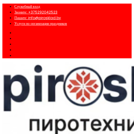
Перейти
Служебный вход
к
Звоните: +375292042523
содержимому
Пишите: info@pirosklad.by
Услуги по организации праздников