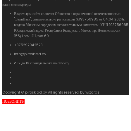
или в мессенджеры.
Владельцем сайта является Общество с ограниченной ответственностью
"ЭвриПати", свидетельство о регистрации №193756985 от 04.04.2024г,
выдано Минским городским исполнительным комитетом. УНП 193756985
Юридический адрес: Республика Беларусь, г. Минск. пр. Независимости
155/1 пом. 2Н, пом 60
+375292042523
info@pirosklad.by
c 12 до 19 с понедельника по субботу
Copyright © pirosklad.by All rights reserved by wizards
ПОЗВОНИТЬ!