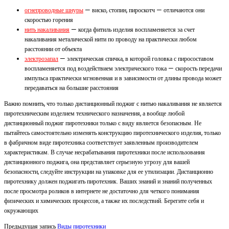
огнепроводные шнуры
— виско, стопин, пироскотч — отличаются они
скоростью горения
нить накаливания
— когда фитиль изделия воспламеняется за счет
накаливания металической нити по проводу на практически любом
расстоянии от объекта
электрозапал
— электрическая спичка, в которой головка с пиросоставом
воспламеняется под воздействием электрического тока — скорость передачи
импульса практически мгновенная и в зависимости от длины провода может
передаваться на большие расстояния
Важно помнить, что только дистанционный поджиг с нитью накаливания не является
пиротехническим изделием технического назначения, а вообще любой
дистанционный поджиг пиротехники только с виду является безопасным. Не
пытайтесь самостоятельно изменять конструкцию пиротехнического изделия, только
в фабричном виде пиротехника соответствует заявленным производителем
характеристикам. В случае несрабатывания пиротехники после использования
дистанционного поджига, она представляет серьезную угрозу для вашей
безопасности, следуйте инструкции на упаковке для ее утилизации. Дистанционно
пиротехнику должен поджигать пиротехник. Ваших знаний и знаний полученных
после просмотра роликов в интернете не достаточно для четкого понимания
физических и химических процессов, а также их последствий. Берегите себя и
окружающих
Предыдущая запись
Виды пиротехники