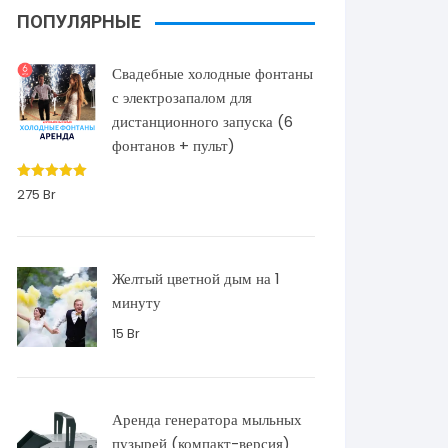
ПОПУЛЯРНЫЕ
Свадебные холодные фонтаны
с электрозапалом для
дистанционного запуска (6
фонтанов + пульт)
Оценка
275
Br
5.00
из 5
Желтый цветной дым на 1
минуту
15
Br
Аренда генератора мыльных
пузырей (компакт-версия)