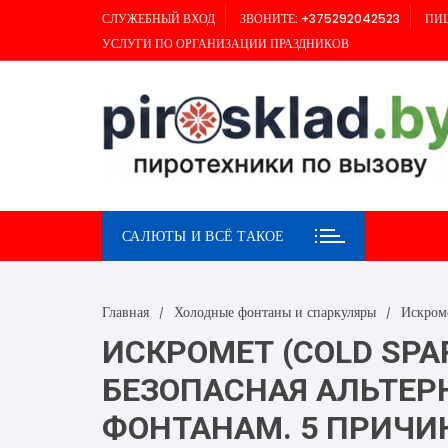
Перейти
СЛУЖЕБНЫЙ ВХОД
ЗВОНИТЕ: +375292042523
ПИШ
к
УСЛУГИ ПО ОРГАНИЗАЦИИ ПРАЗДНИКОВ
содержимому
САЛЮТЫ И ВСЁ ТАКОЕ
Главная
Холодные фонтаны и спаркуляры
Искром
ИСКРОМЕТ (COLD SPA
БЕЗОПАСНАЯ АЛЬТЕ
ФОНТАНАМ. 5 ПРИЧИН