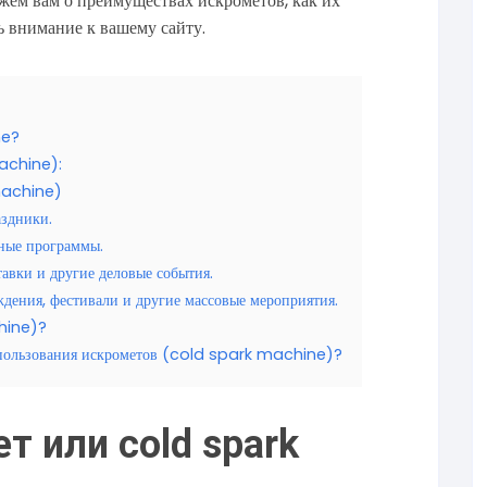
ажем вам о преимуществах искрометов, как их
ь внимание к вашему сайту.
ne?
achine):
machine)
аздники.
ьные программы.
авки и другие деловые события.
дения, фестивали и другие массовые мероприятия.
hine)?
использования искрометов (cold spark machine)?
т или cold spark