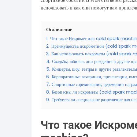
спортивное событие. В этой статье мы расск
использовать и как они помогут вам привлеч
Оглавление
1.
Что такое Искромет или cold spark machi
2.
Преимущества искрометной (cold spark m
3.
Как использовать искрометы (cold spark 
4.
Свадьбы, юбилеи, дни рождения и другие пр
5.
Концерты, шоу, театры и другие развлекател
6.
Корпоративные вечеринки, презентации, выст
7.
Спортивные соревнования, церемонии награж
8.
Безопасны ли искрометы (cold spark mac
9.
Требуется ли специальное разрешение для 
Что такое Искроме