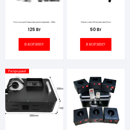
Порошок для Спаркуляра для помещений — 200гр
Электрозапал 50 см (упаковка 25 шт)
125
Br
50
Br
В КОРЗИНУ
В КОРЗИНУ
Распродажа!