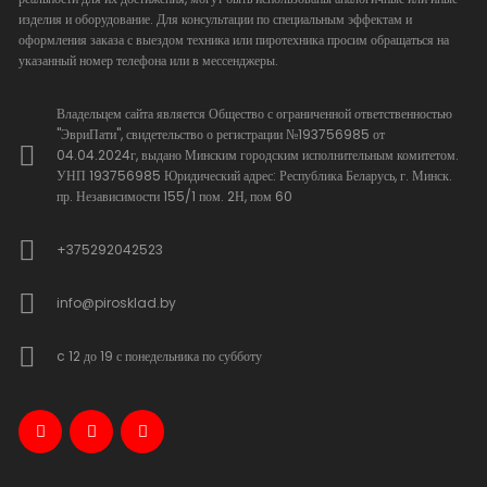
изделия и оборудование. Для консультации по специальным эффектам и
оформления заказа с выездом техника или пиротехника просим обращаться на
указанный номер телефона или в мессенджеры.
Владельцем сайта является Общество с ограниченной ответственностью
"ЭвриПати", свидетельство о регистрации №193756985 от
04.04.2024г, выдано Минским городским исполнительным комитетом.
УНП 193756985 Юридический адрес: Республика Беларусь, г. Минск.
пр. Независимости 155/1 пом. 2Н, пом 60
+375292042523
info@pirosklad.by
c 12 до 19 с понедельника по субботу