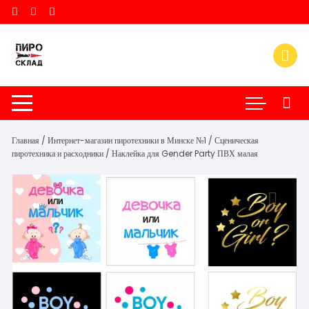
Перейти
к
содержимому
Главная
/
Интернет-магазин пиротехники в Минске №1
/
Сценическая
пиротехника и расходники
/ Наклейка для Gender Party ПВХ малая