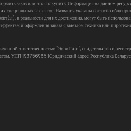
формить заказ или что-то купить. Информация на данном ресур
чих специальных эффектов. Названия указаны согласно общепр
ект(ы), в реальности для их достижения, могут быть использов
 эффектам и оформления заказа с выездом техника или пиротехн
аниченной ответственностью "ЭвриПати", свидетельство о реги
ом. УНП 193756985 Юридический адрес: Республика Беларусь, 