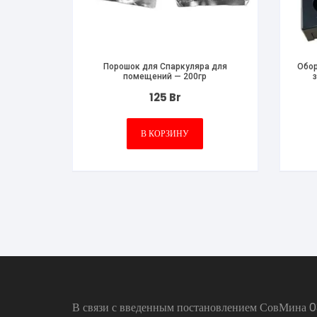
Порошок для Спаркуляра для
Обор
помещений — 200гр
125
Br
В КОРЗИНУ
В связи с введенным постановлением СовМина 03