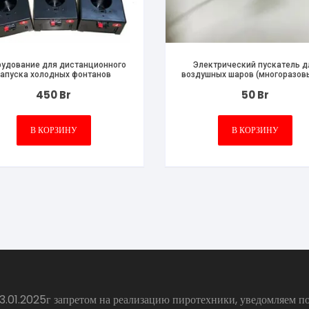
удование для дистанционного
Электрический пускатель д
запуска холодных фонтанов
воздушных шаров (многоразов
упаковка 10 шт
450
Br
50
Br
В КОРЗИНУ
В КОРЗИНУ
.01.2025г запретом на реализацию пиротехники, уведомляем по