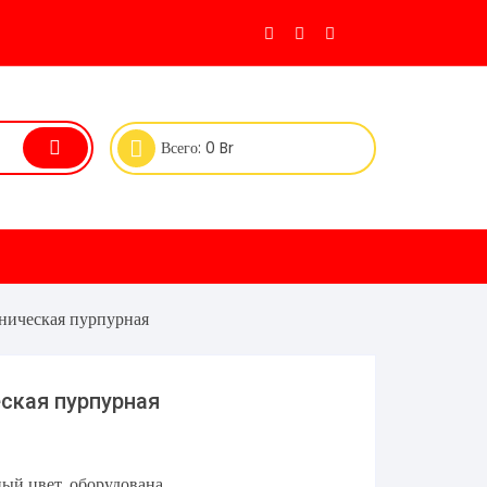
Всего:
0
Br
ническая пурпурная
ская пурпурная
ый цвет, оборудована