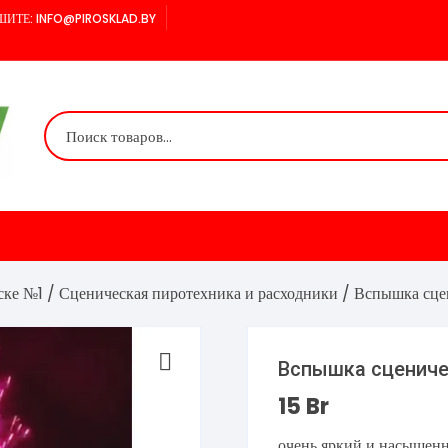
ИТЕ: INFO@PIROSKLAD.BY
ске №1
/
Сценическая пиротехника и расходники
/ Вспышка сце
Вспышка сцениче
15
Br
очень яркий и насыщенн