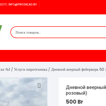
ИТЕ: INFO@PIROSKLAD.BY
ске №1
/
Услуги пиротехника
/ Дневной веерный фейерверк 50 
Дневной веерный
розовый)
500
Br