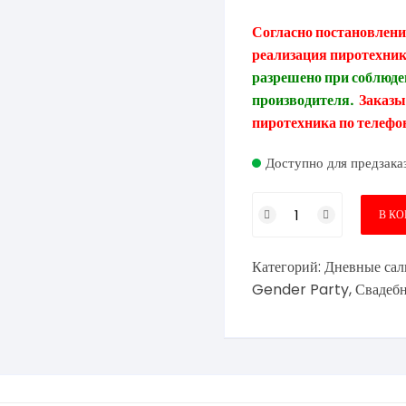
Согласно постановлен
реализация пиротехник
разрешено при соблюде
производителя.
Заказыв
пиротехника по телефо
Доступно для предзака
Количество
В К
товара
Дневной
Категорий:
Дневные сал
веерный
фейерверк
Gender Party
,
Свадеб
50
залпов
(красный/
розовый)