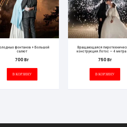
холодных фонтанов + Большой
Вращающаяся пиротехничес
салют
конструкция Лотос — 4 метра 
секунд
700
Br
750
Br
В КОРЗИНУ
В КОРЗИНУ