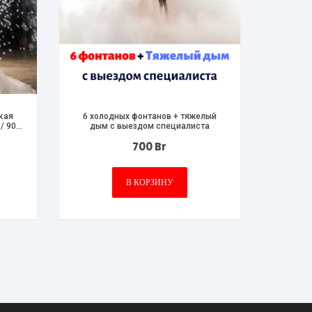
кая
6 холодных фонтанов + тяжелый
/ 90
дым с выездом специалиста
700
Br
В КОРЗИНУ