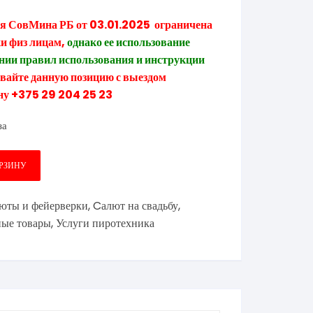
ия СовМина РБ от 03.01.2025
ограничена
и физ лицам,
однако
ее использование
нии правил использования и инструкции
айте данную позицию с выездом
ну +375 29 204 25 23
за
ОРЗИНУ
юты и фейерверки
,
Cалют на свадьбу
,
ные товары
,
Услуги пиротехника