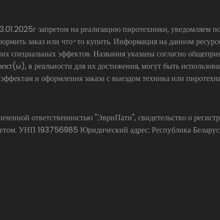
.01.2025г запретом на реализацию пиротехники, уведомляем по
формить заказ или что-то купить. Информация на данном ресур
чих специальных эффектов. Названия указаны согласно общепр
ект(ы), в реальности для их достижения, могут быть использов
 эффектам и оформления заказа с выездом техника или пиротехн
аниченной ответственностью "ЭвриПати", свидетельство о реги
ом. УНП 193756985 Юридический адрес: Республика Беларусь, 