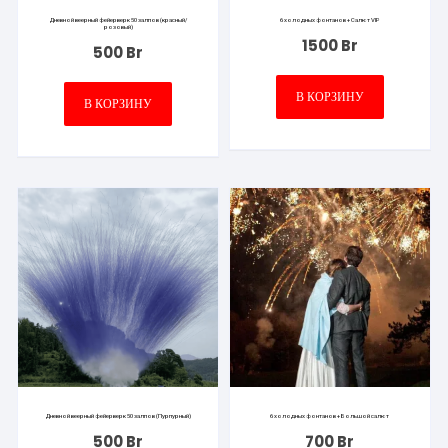
Дневной веерный фейерверк 50 залпов (красный/
6 холодных фонтанов + Салют VIP
розовый)
1500
Br
500
Br
В КОРЗИНУ
В КОРЗИНУ
Дневной веерный фейерверк 50 залпов (Пурпурный)
6 холодных фонтанов + Большой салют
500
Br
700
Br