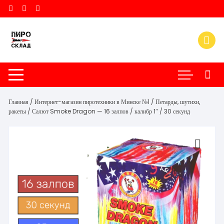
Перейти
к
содержимому
Главная
/
Интернет-магазин пиротехники в Минске №1
/
Петарды, шутихи,
ракеты
/ Салют Smoke Dragon — 16 залпов / калибр 1″ / 30 секунд