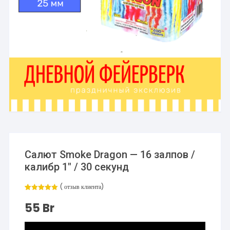
Салют Smoke Dragon — 16 залпов /
калибр 1″ / 30 секунд
(
отзыв клиента)
Рейтинг
1
5.00
из 5
55
Br
на основе
опроса
пользовател
я