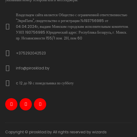
Владельцем сайта является Общество с ограниченной ответственностью
"ЭвриПати", свидетельство о регистрации №193756985 от
04.04.2024г, выдано Минским городским исполнительным комитетом.
УНП 193756985 Юридический адрес: Республика Беларусь, г. Минск.
пр. Независимости 155/1 пом. 2Н, пом 60
+375292042523
info@pirosklad.by
c 12 до 19 с понедельника по субботу
Copyright © pirosklad.by All rights reserved by wizards