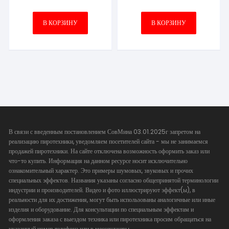
В КОРЗИНУ
В КОРЗИНУ
В связи с введенным постановлением СовМина 03.01.2025г запретом на
реализацию пиротехники, уведомляем посетителей сайта - мы не занимаемся
продажей пиротехники. На сайте отключена возможность оформить заказ или
что-то купить. Информация на данном ресурсе носит исключительно
ознакомительный характер. Это примеры шумовых, звуковых и прочих
специальных эффектов. Названия указаны согласно общепринятой терминологии
индустрии и производителей. Видео и фото иллюстрируют эффект(ы), в
реальности для их достижения, могут быть использованы аналогичные или иные
изделия и оборудование. Для консультации по специальным эффектам и
оформления заказа с выездом техника или пиротехника просим обращаться на
указанный номер телефона или в мессенджеры.