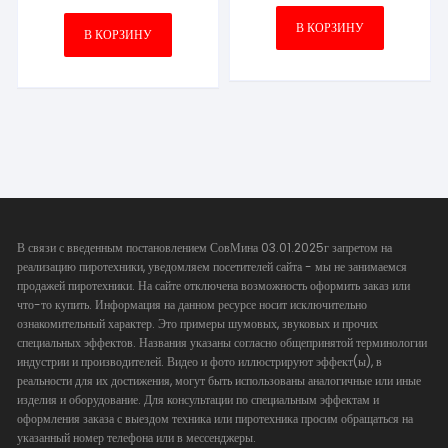
В КОРЗИНУ
В КОРЗИНУ
В связи с введенным постановлением СовМина 03.01.2025г запретом на
реализацию пиротехники, уведомляем посетителей сайта - мы не занимаемся
продажей пиротехники. На сайте отключена возможность оформить заказ или
что-то купить. Информация на данном ресурсе носит исключительно
ознакомительный характер. Это примеры шумовых, звуковых и прочих
специальных эффектов. Названия указаны согласно общепринятой терминологии
индустрии и производителей. Видео и фото иллюстрируют эффект(ы), в
реальности для их достижения, могут быть использованы аналогичные или иные
изделия и оборудование. Для консультации по специальным эффектам и
оформления заказа с выездом техника или пиротехника просим обращаться на
указанный номер телефона или в мессенджеры.