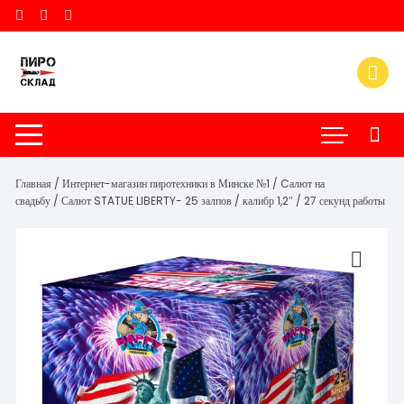
Перейти
к
содержимому
Главная
/
Интернет-магазин пиротехники в Минске №1
/
Cалют на
свадьбу
/ Салют STATUE LIBERTY- 25 залпов / калибр 1,2″ / 27 секунд работы