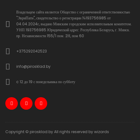
Владельцем сайта является Общество с ограниченной ответственностью
"ЭвриПати", свидетельство о регистрации №193756985 от
04.04.2024г, выдано Минским городским исполнительным комитетом.
УНП 193756985 Юридический адрес: Республика Беларусь, г. Минск.
пр. Независимости 155/1 пом. 2Н, пом 60
+375292042523
info@pirosklad.by
c 12 до 19 с понедельника по субботу
Copyright © pirosklad.by All rights reserved by wizards