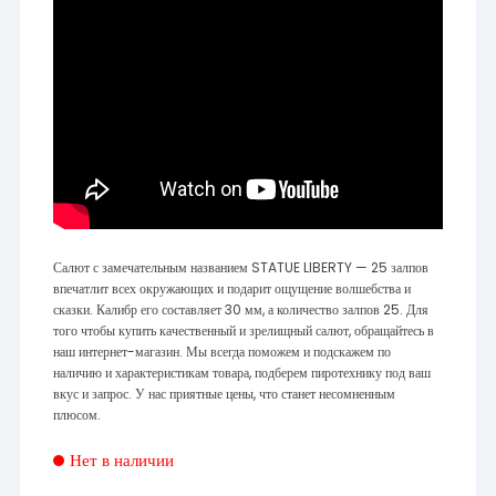
Салют с замечательным названием STATUE LIBERTY — 25 залпов
впечатлит всех окружающих и подарит ощущение волшебства и
сказки. Калибр его составляет 30 мм, а количество залпов 25. Для
того чтобы купить качественный и зрелищный салют, обращайтесь в
наш интернет-магазин. Мы всегда поможем и подскажем по
наличию и характеристикам товара, подберем пиротехнику под ваш
вкус и запрос. У нас приятные цены, что станет несомненным
плюсом.
Нет в наличии