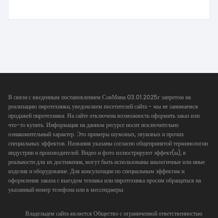
В связи с введенным постановлением СовМина 03.01.2025г запретом на
реализацию пиротехники, уведомляем посетителей сайта - мы не занимаемся
продажей пиротехники. На сайте отключена возможность оформить заказ или
что-то купить. Информация на данном ресурсе носит исключительно
ознакомительный характер. Это примеры шумовых, звуковых и прочих
специальных эффектов. Названия указаны согласно общепринятой терминологии
индустрии и производителей. Видео и фото иллюстрируют эффект(ы), в
реальности для их достижения, могут быть использованы аналогичные или иные
изделия и оборудование. Для консультации по специальным эффектам и
оформления заказа с выездом техника или пиротехника просим обращаться на
указанный номер телефона или в мессенджеры.
Владельцем сайта является Общество с ограниченной ответственностью