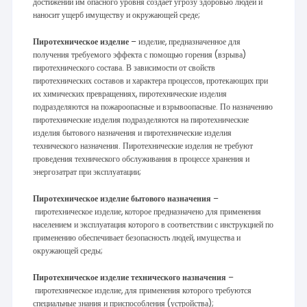
достижении им опасного уровня создает угрозу здоровью людей и
наносит ущерб имуществу и окружающей среде;
Пиротехническое изделие
– изделие, предназначенное для
получения требуемого эффекта с помощью горения (взрыва)
пиротехнического состава. В зависимости от свойств
пиротехнических составов и характера процессов, протекающих при
их химических превращениях, пиротехнические изделия
подразделяются на пожароопасные и взрывоопасные. По назначению
пиротехнические изделия подразделяются на пиротехнические
изделия бытового назначения и пиротехнические изделия
технического назначения. Пиротехнические изделия не требуют
проведения технического обслуживания в процессе хранения и
энергозатрат при эксплуатации;
Пиротехническое изделие бытового назначения
–
пиротехническое изделие, которое предназначено для применения
населением и эксплуатация которого в соответствии с инструкцией по
применению обеспечивает безопасность людей, имущества и
окружающей среды;
Пиротехническое изделие технического назначения
–
пиротехническое изделие, для применения которого требуются
специальные знания и приспособления (устройства);