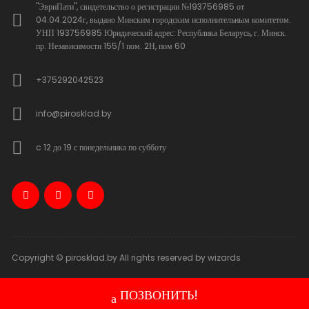
"ЭвриПати", свидетельство о регистрации №193756985 от
04.04.2024г, выдано Минским городским исполнительным комитетом.
УНП 193756985 Юридический адрес: Республика Беларусь, г. Минск.
пр. Независимости 155/1 пом. 2Н, пом 60
+375292042523
info@pirosklad.by
c 12 до 19 с понедельника по субботу
Copyright © pirosklad.by All rights reserved by wizards
ПОЗВОНИТЬ!