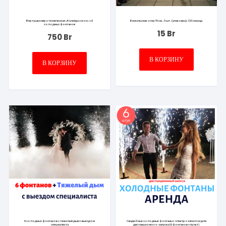
Вертушка пиротехническая «Калейдоскоп» + 6
Бенгальские огни 70 см., 5 шт. (упаковка), 120 секунд
холодных фонтанов
15
Br
750
Br
В КОРЗИНУ
В КОРЗИНУ
6 холодных фонтанов + тяжелый дым с выездом
Свадебные холодные фонтаны с электрозапалом для
специалиста
дистанционного запуска (6 фонтанов + пульт)