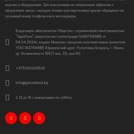
изделия и оборудование. Для консультации по специальным эффектам и
оформления заказа с выездом техника или пиротехника просим обращаться на
указанный номер телефона или в мессенджеры.
Владельцем сайта является Общество с ограниченной ответственностью
"ЭвриПати", свидетельство о регистрации №193756985 от
04.04.2024г, выдано Минским городским исполнительным комитетом.
УНП 193756985 Юридический адрес: Республика Беларусь, г. Минск.
пр. Независимости 155/1 пом. 2Н, пом 60
+375292042523
info@pirosklad.by
c 12 до 19 с понедельника по субботу