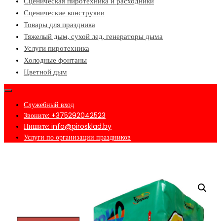
Сценическая пиротехника и расходники
Сценические конструкии
Товары для праздника
Тяжелый дым, сухой лед, генераторы дыма
Услуги пиротехника
Холодные фонтаны
Цветной дым
Служебный вход
Звоните: +375292042523
Пишите: info@pirosklad.by
Услуги по организации праздников
Главная
/
Интернет-магазин пиротехники в Минске №1
/
Cалют на свадьбу
/ Салют
на День Рождения. Тридцатка!