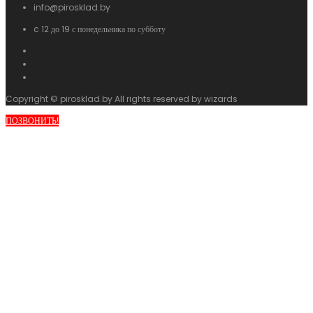
info@pirosklad.by
c 12 до 19 с понедельника по субботу
Copyright © pirosklad.by All rights reserved by wizards
ПОЗВОНИТЬ!