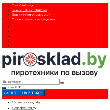
Перейти
Служебный вход
к
Звоните: +375292042523
содержимому
Пишите: info@pirosklad.by
Услуги по организации праздников
Всего:
0
Br
САЛЮТЫ И ВСЁ ТАКОЕ
Cалют на свадьбу
Gender Party