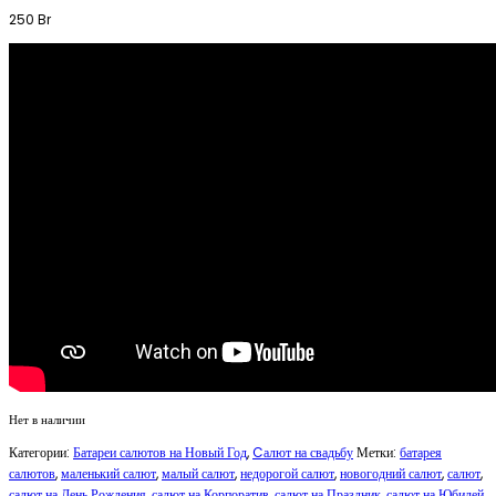
250
Br
Нет в наличии
Категории:
Батареи салютов на Новый Год
,
Cалют на свадьбу
Метки:
батарея
салютов
,
маленький салют
,
малый салют
,
недорогой салют
,
новогодний салют
,
салют
,
салют на День Рождения
,
салют на Корпоратив
,
салют на Праздник
,
салют на Юбилей
,