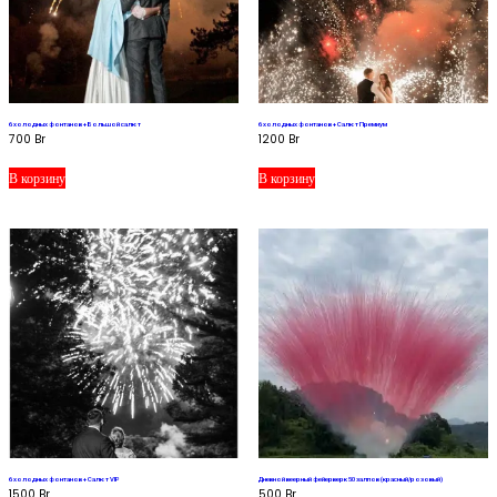
6 холодных фонтанов + Большой салют
6 холодных фонтанов + Салют Премиум
700
Br
1200
Br
В корзину
В корзину
6 холодных фонтанов + Салют VIP
Дневной веерный фейерверк 50 залпов (красный/розовый)
1500
Br
500
Br