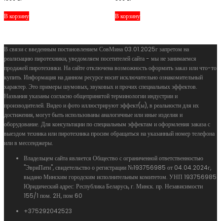
В корзину
В корзину
В связи с введенным постановлением СовМина 03.01.2025г запретом на
реализацию пиротехники, уведомляем посетителей сайта - мы не занимаемся
продажей пиротехники. На сайте отключена возможность оформить заказ или что-то
купить. Информация на данном ресурсе носит исключительно ознакомительный
характер. Это примеры шумовых, звуковых и прочих специальных эффектов.
Названия указаны согласно общепринятой терминологии индустрии и
производителей. Видео и фото иллюстрируют эффект(ы), в реальности для их
достижения, могут быть использованы аналогичные или иные изделия и
оборудование. Для консультации по специальным эффектам и оформления заказа с
выездом техника или пиротехника просим обращаться на указанный номер телефона
или в мессенджеры.
Владельцем сайта является Общество с ограниченной ответственностью
"ЭвриПати", свидетельство о регистрации №193756985 от 04.04.2024г,
выдано Минским городским исполнительным комитетом. УНП 193756985
Юридический адрес: Республика Беларусь, г. Минск. пр. Независимости
155/1 пом. 2Н, пом 60
+375292042523