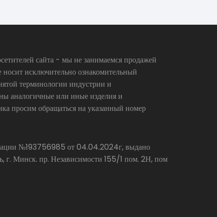
сетителей сайта - мы не занимаемся продажей
се носит исключительно ознакомительный
инятой терминологии индустрии и
аны аналогичные или иные изделия и
ика просим обращаться на указанный номер
страции №193756985 от 04.04.2024г, выдано
г. Минск. пр. Независимости 155/1 пом. 2Н, пом