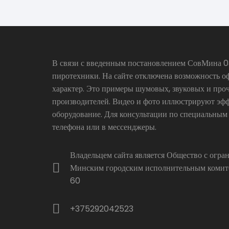
В связи с введенным постановлением СовМина 03
пиротехники. На сайте отключена возможность о
характер. Это примеры шумовых, звуковых и про
производителей. Видео и фото иллюстрируют эфф
оборудование. Для консультации по специальным
телефона или в мессенджеры.
Владельцем сайта является Общество с огр
Минским городским исполнительным комитет
60
+375292042523