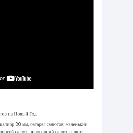
тов на Новый Год
 калибр 20 мм
,
батарея салютов
,
маленький
орогой салют
,
новогодний салют
,
салют
,