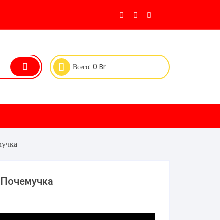
Всего:
0
Br
мучка
 Почемучка