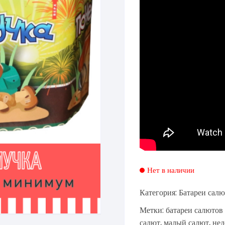
Нет в наличии
Категория:
Батареи салю
Метки:
батареи салютов
салют
,
малый салют
,
нед