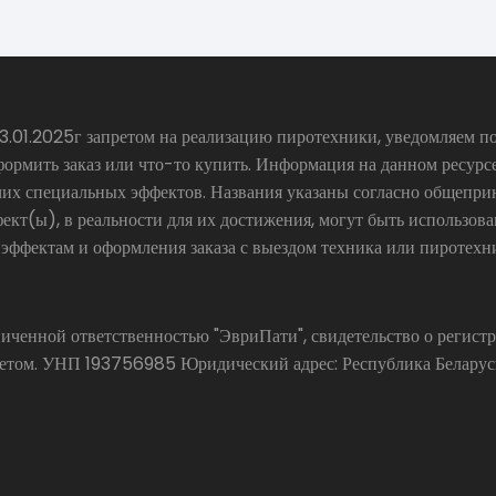
.01.2025г запретом на реализацию пиротехники, уведомляем по
формить заказ или что-то купить. Информация на данном ресур
чих специальных эффектов. Названия указаны согласно общепр
ект(ы), в реальности для их достижения, могут быть использов
 эффектам и оформления заказа с выездом техника или пиротехн
аниченной ответственностью "ЭвриПати", свидетельство о реги
ом. УНП 193756985 Юридический адрес: Республика Беларусь, 