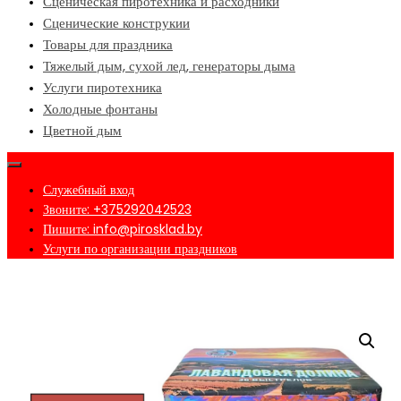
Сценическая пиротехника и расходники
Сценические конструкии
Товары для праздника
Тяжелый дым, сухой лед, генераторы дыма
Услуги пиротехника
Холодные фонтаны
Цветной дым
Служебный вход
Звоните: +375292042523
Пишите: info@pirosklad.by
Услуги по организации праздников
Главная
/
Интернет-магазин пиротехники в Минске №1
/
Cалют на
свадьбу
/ Фейерверк Лавандовая долина на 36 залпов