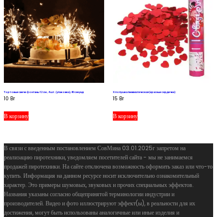
Тортовые свечи фонтаны 12 см., 4 шт. (упаковка), 40 секунд
Хлопушка пневматическая (красные сердечки)
10
Br
15
Br
В корзину
В корзину
В связи с введенным постановлением СовМина 03.01.2025г запретом на
реализацию пиротехники, уведомляем посетителей сайта - мы не занимаемся
продажей пиротехники. На сайте отключена возможность оформить заказ или что-то
купить. Информация на данном ресурсе носит исключительно ознакомительный
характер. Это примеры шумовых, звуковых и прочих специальных эффектов.
Названия указаны согласно общепринятой терминологии индустрии и
производителей. Видео и фото иллюстрируют эффект(ы), в реальности для их
достижения, могут быть использованы аналогичные или иные изделия и