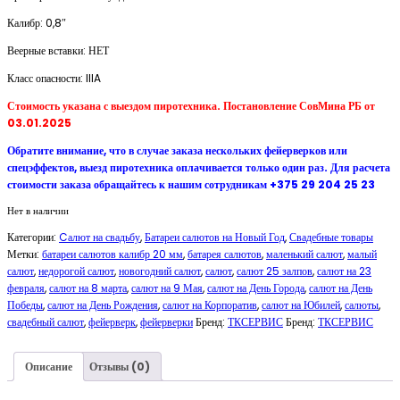
Калибр: 0,8″
Веерные вставки: НЕТ
Класс опасности: IIIA
Стоимость указана с выездом пиротехника. Постановление СовМина РБ от
03.01.2025
Обратите внимание, что в случае заказа нескольких фейерверков или
спецэффектов, выезд пиротехника оплачивается только один раз. Для расчета
стоимости заказа обращайтесь к нашим сотрудникам +375 29 204 25 23
Нет в наличии
Категории:
Cалют на свадьбу
,
Батареи салютов на Новый Год
,
Свадебные товары
Метки:
батареи салютов калибр 20 мм
,
батарея салютов
,
маленький салют
,
малый
салют
,
недорогой салют
,
новогодний салют
,
салют
,
салют 25 залпов
,
салют на 23
февраля
,
салют на 8 марта
,
салют на 9 Мая
,
салют на День Города
,
салют на День
Победы
,
салют на День Рождения
,
салют на Корпоратив
,
салют на Юбилей
,
салюты
,
свадебный салют
,
фейерверк
,
фейерверки
Бренд:
ТКСЕРВИС
Бренд:
ТКСЕРВИС
Описание
Отзывы (0)