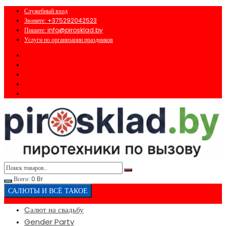
Перейти
Служебный вход
к
Звоните: +375292042523
содержимому
Пишите: info@pirosklad.by
Услуги по организации праздников
Всего:
0
Br
САЛЮТЫ И ВСЁ ТАКОЕ
Cалют на свадьбу
Gender Party