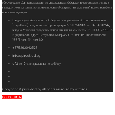
оборудование. Для консультации по специальным эффектам и оформления заказа с
выездом техника или пиротехника просим обращаться на указанный номер телефона
или в мессенджеры.
Владельцем сайта является Общество с ограниченной ответственностью
"ЭвриПати", свидетельство о регистрации №193756985 от 04.04.2024г,
выдано Минским городским исполнительным комитетом. УНП 193756985
Юридический адрес: Республика Беларусь, г. Минск. пр. Независимости
155/1 пом. 2Н, пом 60
+375292042523
info@pirosklad.by
c 12 до 19 с понедельника по субботу
Copyright © pirosklad.by All rights reserved by wizards
ПОЗВОНИТЬ!