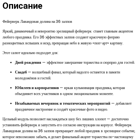
Описание
Фейерверк Лавандовая долина на 36 залпов
Яркий, динамичный и невероятно зрелищный фейерверк станет главным акцентом
любого праздника. Его 36 эффектных залпов создают красочную феерию
разноцветных вспышек и искр, превращая небо в живую «поп-арт» картину.
Этот салют идеально подходит для:
Дней рождения
— эффектное завершение торжества и сюрприз для гостей.
Свадеб
— волшебный финал, который надолго останется в памяти
молодожёнов и гостей.
Юбилеев и корпоративов
— яркая кульминация праздника, которая
объединяет всех участников в одном эмоциональном моменте.
Незабываемых вечеринок и тематических мероприятий
— добавляет
праздничное настроение и создаёт красочные фото и видео.
Цельный модуль позволяет наслаждаться шоу без лишних хлопот — достаточно
установить фейерверк и запустить его согласно инструкции на корпусе. Фейерверк
Лавандовая долина на 36 залпов превращает любой праздник в зрелищное событие,
которое невозможно забыть, и делает финальный акцент торжества по-настоящему