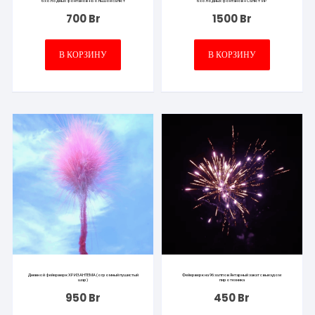
6 холодных фонтанов + Большой салют
6 холодных фонтанов + Салют VIP
700
Br
1500
Br
В КОРЗИНУ
В КОРЗИНУ
Дневной фейерверк ХРИЗАНТЕМА (огромный пушистый
Фейерверк на 96 залпов Янтарный закат с выездом
шар)
пиротехника
950
Br
450
Br