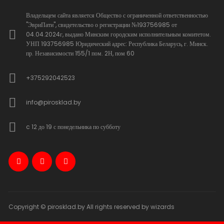
Владельцем сайта является Общество с ограниченной ответственностью
"ЭвриПати", свидетельство о регистрации №193756985 от
04.04.2024г, выдано Минским городским исполнительным комитетом.
УНП 193756985 Юридический адрес: Республика Беларусь, г. Минск.
пр. Независимости 155/1 пом. 2Н, пом 60
+375292042523
info@pirosklad.by
c 12 до 19 с понедельника по субботу
Copyright © pirosklad.by All rights reserved by wizards