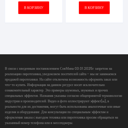
В КОРЗИНУ
В КОРЗИНУ
В связи с введенным постановлением СовМина 03.01.2025г запретом на
реализацию пиротехники, уведомляем посетителей сайта - мы не занимаемся
продажей пиротехники. На сайте отключена возможность оформить заказ или
что-то купить. Информация на данном ресурсе носит исключительно
ознакомительный характер. Это примеры шумовых, звуковых и прочих
специальных эффектов. Названия указаны согласно общепринятой терминологии
индустрии и производителей. Видео и фото иллюстрируют эффект(ы), в
реальности для их достижения, могут быть использованы аналогичные или иные
изделия и оборудование. Для консультации по специальным эффектам и
оформления заказа с выездом техника или пиротехника просим обращаться на
указанный номер телефона или в мессенджеры.