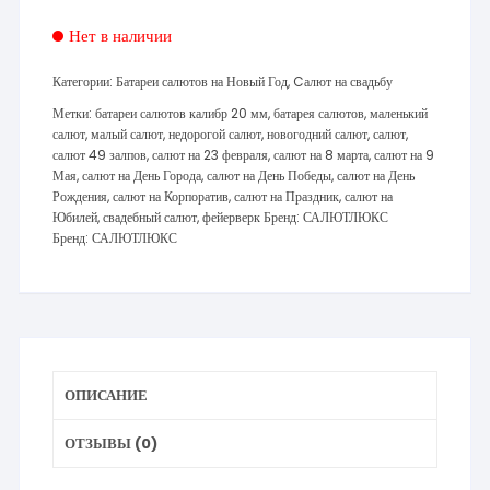
Нет в наличии
Категории:
Батареи салютов на Новый Год
,
Cалют на свадьбу
Метки:
батареи салютов калибр 20 мм
,
батарея салютов
,
маленький
салют
,
малый салют
,
недорогой салют
,
новогодний салют
,
салют
,
салют 49 залпов
,
салют на 23 февраля
,
салют на 8 марта
,
салют на 9
Мая
,
салют на День Города
,
салют на День Победы
,
салют на День
Рождения
,
салют на Корпоратив
,
салют на Праздник
,
салют на
Юбилей
,
свадебный салют
,
фейерверк
Бренд:
САЛЮТЛЮКС
Бренд:
САЛЮТЛЮКС
ОПИСАНИЕ
ОТЗЫВЫ (0)